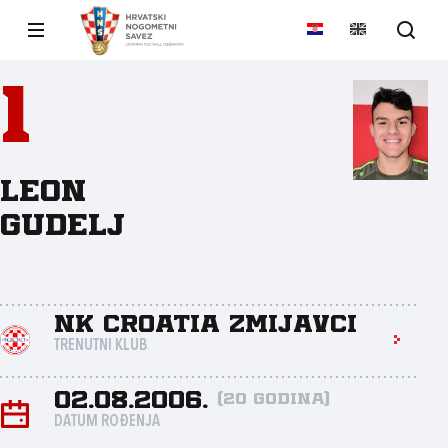
1
Leon
Gudelj
NK Croatia Zmijavci
TRENUTNI KLUB
02.08.2006.
(20 godina)
DATUM ROĐENJA