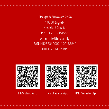
Ulica grada Vukovara 269A
10000 Zagreb
Hrvatska / Croatia
Tel:
+385 1 2361555
E-mail:
info@hns.family
IBAN: HR2523400091100187844
OIB: 08516152078
HNS Shop App
HNS Ulaznice App
HNS Semafor App