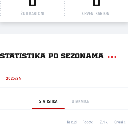
0
0
ŽUTI KARTONI
CRVENI KARTONI
Statistika po sezonama
2025/26
STATISTIKA
UTAKMICE
Nastupi
Pogotci
Žuti k.
Crveni k.