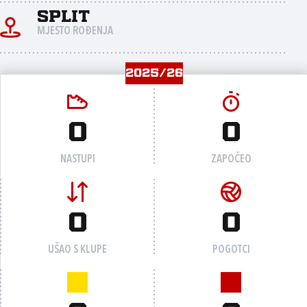
Split
MJESTO ROĐENJA
2025/26
0
0
NASTUPI
ZAPOČEO
0
0
UŠAO S KLUPE
POGOTCI