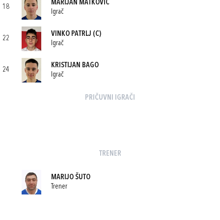
MARIJAN MATKOVIĆ
18
Igrač
VINKO PATRLJ
(C)
22
Igrač
KRISTIJAN BAGO
24
Igrač
PRIČUVNI IGRAČI
TRENER
MARIJO ŠUTO
Trener