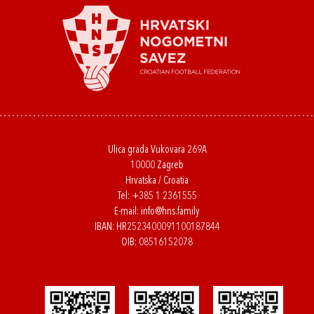
Ulica grada Vukovara 269A
10000 Zagreb
Hrvatska / Croatia
Tel:
+385 1 2361555
E-mail:
info@hns.family
IBAN: HR2523400091100187844
OIB: 08516152078