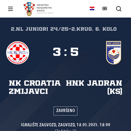
2.nl Juniori 24/25-2.krug, 6. kolo
3
:
5
NK Croatia
HNK Jadran
Zmijavci
(KS)
ZAVRŠENO
IGRALIŠTE ZAGVOZD, ZAGVOZD, 18.05.2025. 18:00