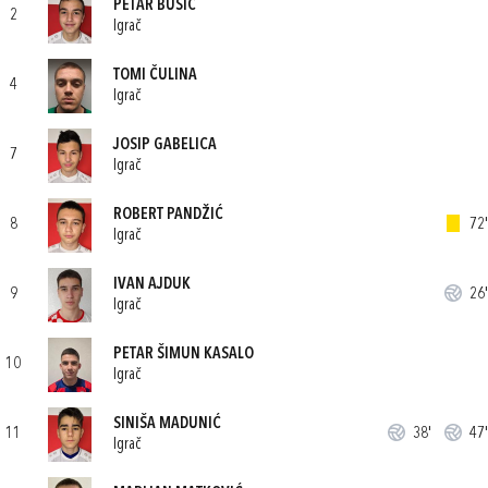
PETAR BUŠIĆ
2
Igrač
TOMI ČULINA
4
Igrač
JOSIP GABELICA
7
Igrač
ROBERT PANDŽIĆ
8
72'
Igrač
IVAN AJDUK
9
26'
Igrač
PETAR ŠIMUN KASALO
10
Igrač
SINIŠA MADUNIĆ
11
38'
47'
Igrač