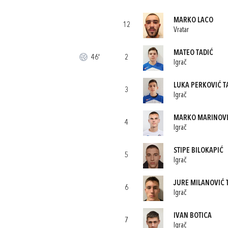
MARKO LACO
12
Vratar
MATEO TADIĆ
46'
2
Igrač
LUKA PERKOVIĆ T
3
Igrač
MARKO MARINOV
4
Igrač
STIPE BILOKAPIĆ
5
Igrač
JURE MILANOVIĆ 
6
Igrač
IVAN BOTICA
7
Igrač