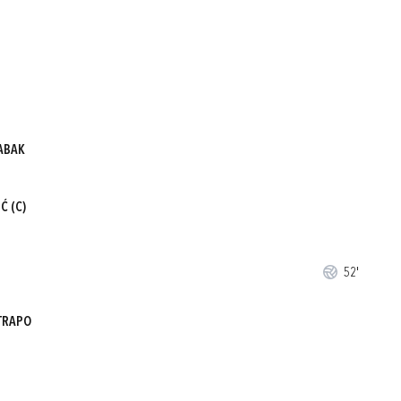
ABAK
IĆ
(C)
52'
TRAPO