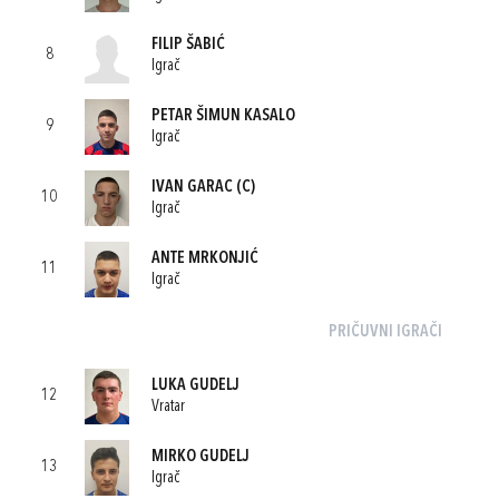
FILIP ŠABIĆ
8
Igrač
PETAR ŠIMUN KASALO
9
Igrač
IVAN GARAC
(C)
10
Igrač
ANTE MRKONJIĆ
11
Igrač
PRIČUVNI IGRAČI
LUKA GUDELJ
12
Vratar
MIRKO GUDELJ
13
Igrač