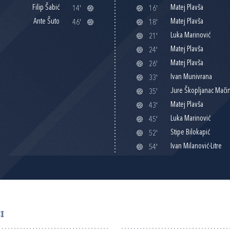
Filip Šabić
Matej Plavša
14'
16'
Ante Šuto
Matej Plavša
46'
18'
Luka Marinović
21'
Matej Plavša
24'
Matej Plavša
26'
Ivan Munivrana
33'
Jure Škopljanac Mači
35'
Matej Plavša
43'
Luka Marinović
45'
Stipe Bilokapić
52'
Ivan Milanović-Litre
54'
I