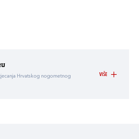
ru
VIŠE
atjecanja Hrvatskog nogometnog