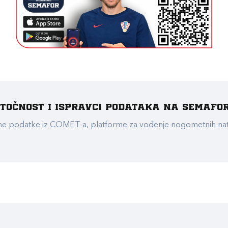
e točnost i ispravci podataka na Semafo
ualne podatke iz COMET-a, platforme za vođenje nogometnih n