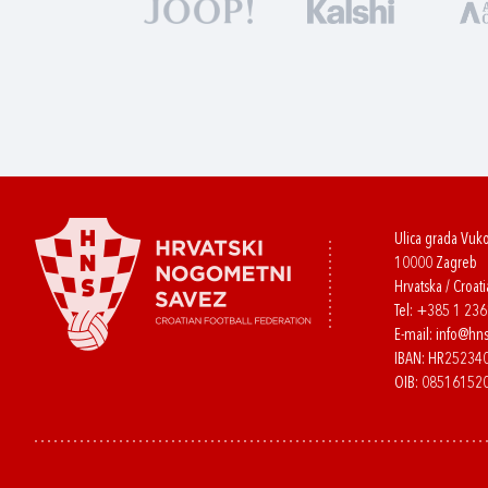
Ulica grada Vuk
10000 Zagreb
Hrvatska / Croati
Tel:
+385 1 23
E-mail:
info@hns
IBAN: HR2523
OIB: 08516152