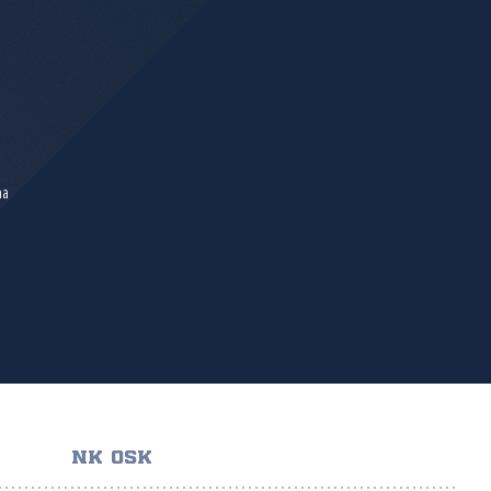
na
NK OSK