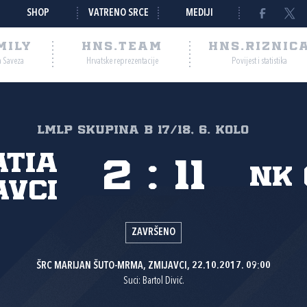
SHOP
VATRENO SRCE
MEDIJI
MILY
HNS.TEAM
HNS.RIZNIC
a Saveza
Hrvatske reprezentacije
Povijest i statistika
LMLP Skupina B 17/18, 6. kolo
atia
2
:
11
NK 
avci
ZAVRŠENO
ŠRC MARIJAN ŠUTO-MRMA, ZMIJAVCI, 22.10.2017. 09:00
Suci: Bartol Divić.