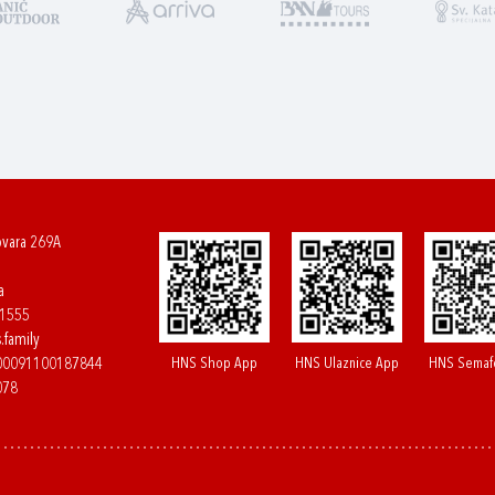
ovara 269A
a
61555
.family
HNS Shop App
HNS Ulaznice App
HNS Semaf
400091100187844
078