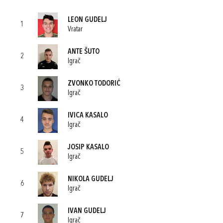
LEON GUDELJ
1
Vratar
ANTE ŠUTO
2
Igrač
ZVONKO TODORIĆ
3
Igrač
IVICA KASALO
4
Igrač
JOSIP KASALO
5
Igrač
NIKOLA GUDELJ
6
Igrač
IVAN GUDELJ
7
Igrač