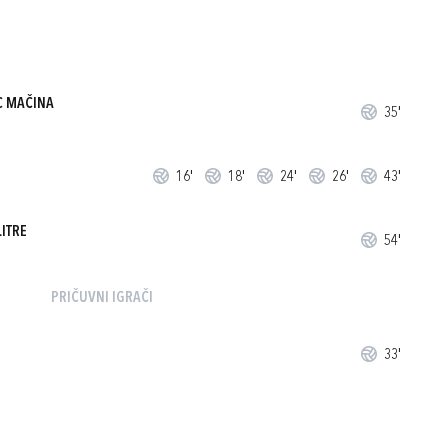
C MAČINA
35'
16'
18'
24'
26'
43'
ITRE
54'
PRIČUVNI IGRAČI
33'