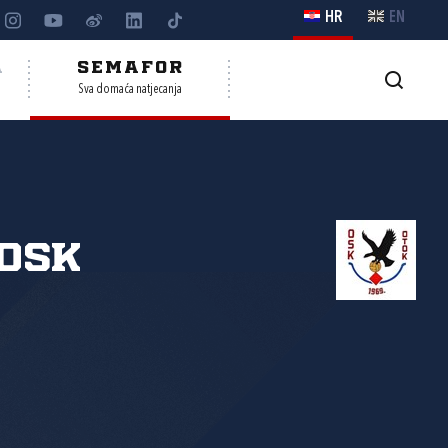
HR
EN
A
SEMAFOR
Sva domaća natjecanja
OSK