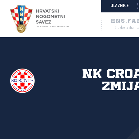
ULAZNICE
HNS.FA
Službena stranic
NK Cro
Zmij