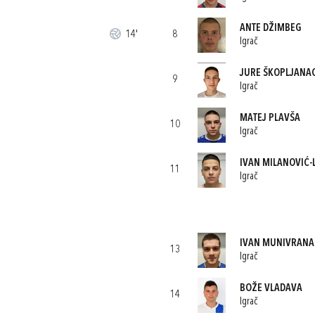
ANTE DŽIMBEG
14'
8
Igrač
JURE ŠKOPLJANA
9
Igrač
MATEJ PLAVŠA
10
Igrač
IVAN MILANOVIĆ-L
11
Igrač
IVAN MUNIVRANA
13
Igrač
BOŽE VLADAVA
14
Igrač