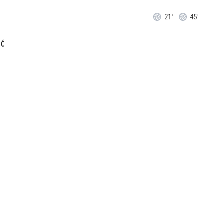
21'
45'
IĆ