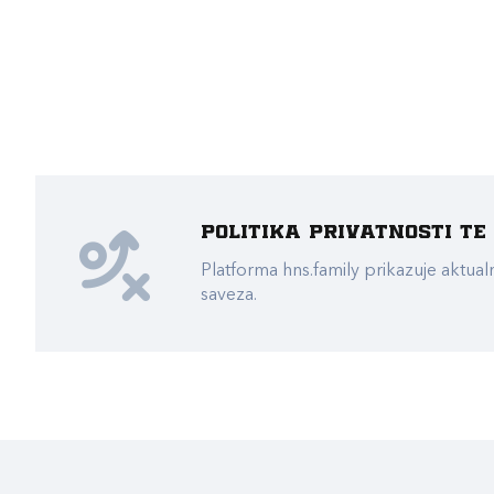
Politika privatnosti t
Platforma hns.family prikazuje akt
saveza.