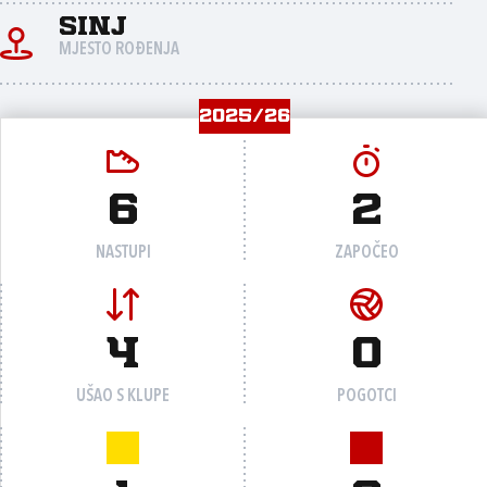
Sinj
MJESTO ROĐENJA
2025/26
6
2
NASTUPI
ZAPOČEO
4
0
UŠAO S KLUPE
POGOTCI