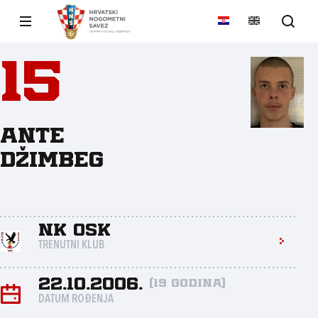
15
Ante
Džimbeg
NK OSK
TRENUTNI KLUB
22.10.2006.
(19 godina)
DATUM ROĐENJA