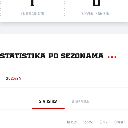
1
0
ŽUTI KARTONI
CRVENI KARTONI
Statistika po sezonama
2025/26
STATISTIKA
UTAKMICE
Nastupi
Pogotci
Žuti k.
Crveni k.