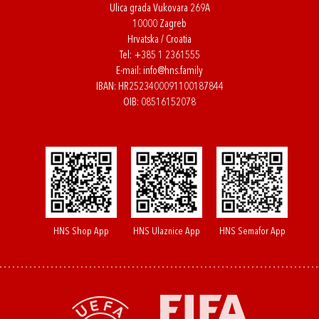
Ulica grada Vukovara 269A
10000 Zagreb
Hrvatska / Croatia
Tel:
+385 1 2361555
E-mail:
info@hns.family
IBAN: HR2523400091100187844
OIB: 08516152078
HNS Shop App
HNS Ulaznice App
HNS Semafor App