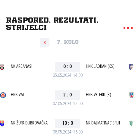
Raspored, rezultati,
strijelci
7. kolo
NK ARBANASI
0
:
0
HNK JADRAN (KS)
05.05.2024. 14:00
HNK VAL
2
:
0
HNK VELEBIT (B)
07.05.2024. 12:00
NK ŽUPA DUBROVAČKA
10
:
0
NK DALMATINAC SPLIT
08.05.2024. 16:00