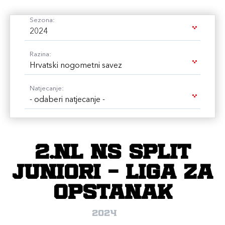
Sezona:
2024
Razina:
Hrvatski nogometni savez
Natjecanje:
- odaberi natjecanje -
2.NL NS Split
Juniori - Liga za
opstanak
2024