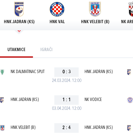
HNK JADRAN (KS)
HNK VAL
HNK VELEBIT (B)
NK AR
UTAKMICE
IGRAČI
NK DALMATINAC SPLIT
0
:
3
HNK JADRAN (KS)
24.03.2024. 12:00
HNK JADRAN (KS)
1
:
1
NK VODICE
03.04.2024. 12:00
HNK VELEBIT (B)
2
:
4
HNK JADRAN (KS)