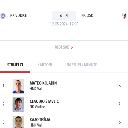
NK VODICE
6
:
4
NK OSK
12.05.2024. 12:00
VIDI SVE
STRIJELCI
KARTONI
NASTUPI / MINUTE
MATEO KOJADIN
1
8
HNK Val
CLAUDIO ŠTAVLIĆ
2
7
NK Vodice
KAJO TEŠIJA
3
6
HNK Val