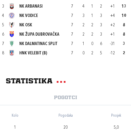
3
NK ARBANASI
7
4
1
2
+1
13
4
NK VODICE
7
3
1
3
+4
10
5
NK OSK
7
2
2
3
+2
8
6
NK ŽUPA DUBROVAČKA
7
2
2
3
+1
8
7
NK DALMATINAC SPLIT
7
1
0
6
-31
3
8
HNK VELEBIT (B)
7
0
2
5
-12
2
Statistika
Pogotci
Kolo
Pogodaka
Prosjek
1
20
5,0