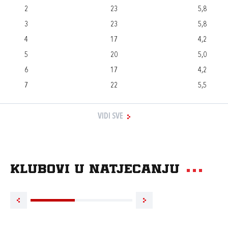
2
23
5,8
3
23
5,8
4
17
4,2
5
20
5,0
6
17
4,2
7
22
5,5
VIDI SVE
Klubovi u natjecanju