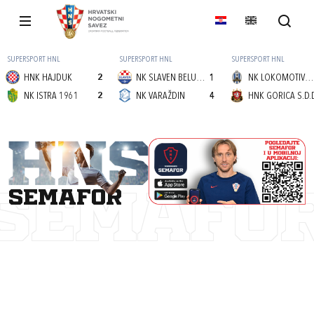
SUPERSPORT HNL
SUPERSPORT HNL
SUPERSPORT HNL
HNK HAJDUK
2
NK SLAVEN BELUPO
1
NK LOKOMOTIVA (Z)
NK ISTRA 1961
2
NK VARAŽDIN
4
HNK GORICA S.D.
semafor
SEMAFO