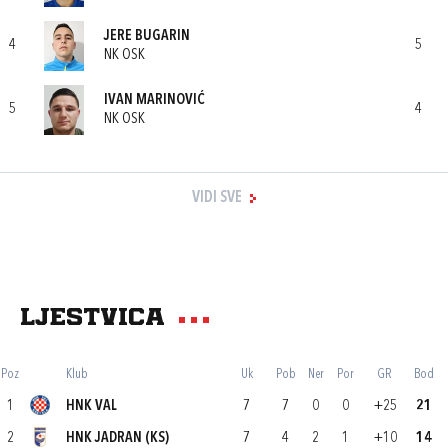
JERE BUGARIN
4
5
NK OSK
IVAN MARINOVIĆ
5
4
NK OSK
VIDI SVE
Ljestvica
Poz
Klub
Uk
Pob
Ner
Por
GR
Bod
1
HNK VAL
7
7
0
0
+25
21
2
HNK JADRAN (KS)
7
4
2
1
+10
14