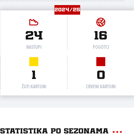
2024/25
24
16
NASTUPI
POGOTCI
1
0
ŽUTI KARTONI
CRVENI KARTONI
Statistika po sezonama