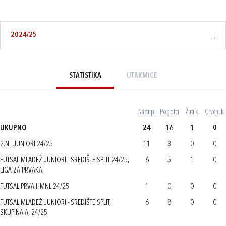
2024/25
STATISTIKA
UTAKMICE
Nastupi
Pogotci
Žuti k.
Crveni k.
UKUPNO
24
16
1
0
2.NL JUNIORI 24/25
11
3
0
0
FUTSAL MLADEŽ JUNIORI - SREDIŠTE SPLIT 24/25,
6
5
1
0
LIGA ZA PRVAKA
FUTSAL PRVA HMNL 24/25
1
0
0
0
FUTSAL MLADEŽ JUNIORI - SREDIŠTE SPLIT,
6
8
0
0
SKUPINA A, 24/25