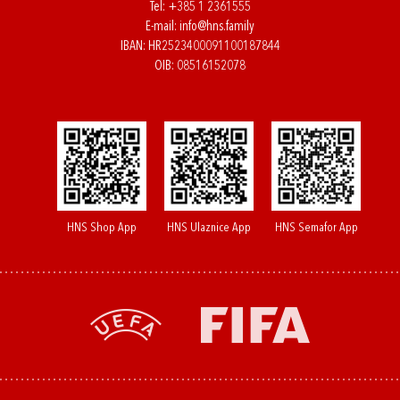
Tel:
+385 1 2361555
E-mail:
info@hns.family
IBAN: HR2523400091100187844
OIB: 08516152078
HNS Shop App
HNS Ulaznice App
HNS Semafor App