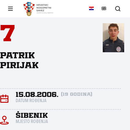
7
Patrik
Pirijak
15.08.2006.
(19 godina)
DATUM ROĐENJA
Šibenik
MJESTO ROĐENJA