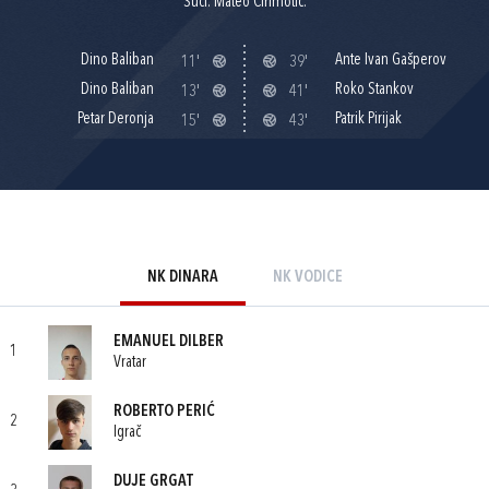
Suci: Mateo Cirimotić.
Dino Baliban
Ante Ivan Gašperov
11'
39'
Dino Baliban
Roko Stankov
13'
41'
Petar Deronja
Patrik Pirijak
15'
43'
NK DINARA
NK VODICE
EMANUEL DILBER
1
Vratar
ROBERTO PERIĆ
2
Igrač
DUJE GRGAT