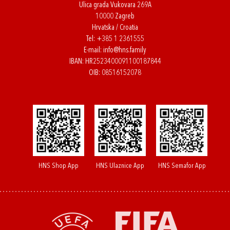
Ulica grada Vukovara 269A
10000 Zagreb
Hrvatska / Croatia
Tel:
+385 1 2361555
E-mail:
info@hns.family
IBAN: HR2523400091100187844
OIB: 08516152078
HNS Shop App
HNS Ulaznice App
HNS Semafor App