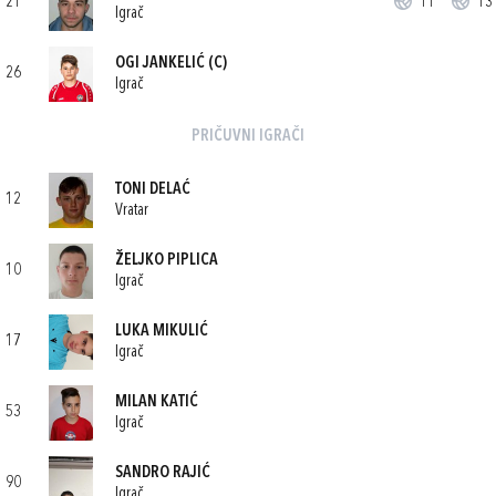
21
11'
13'
Igrač
OGI JANKELIĆ
(C)
26
Igrač
PRIČUVNI IGRAČI
TONI DELAĆ
12
Vratar
ŽELJKO PIPLICA
10
Igrač
LUKA MIKULIĆ
17
Igrač
MILAN KATIĆ
53
Igrač
SANDRO RAJIĆ
90
Igrač