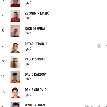
3
Igrač
ZVONIMIR MATIĆ
4
Igrač
IGOR DŽEPINA
5
Igrač
PETAR DERONJA
6
15'
Igrač
PAOLO ŠTRBAC
9
Igrač
DAVID KARDOV
11
Igrač
DENIS ORLOVIĆ
18
Igrač
DINO BALIBAN