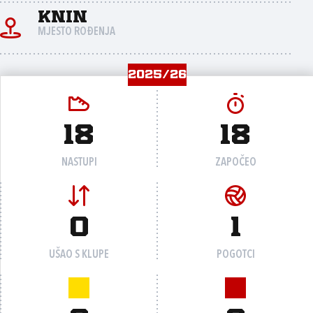
Knin
MJESTO ROĐENJA
2025/26
18
18
NASTUPI
ZAPOČEO
0
1
UŠAO S KLUPE
POGOTCI