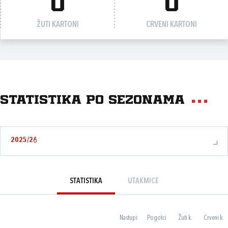
0
0
ŽUTI KARTONI
CRVENI KARTONI
Statistika po sezonama
2025/26
STATISTIKA
UTAKMICE
Nastupi
Pogotci
Žuti k.
Crveni k.