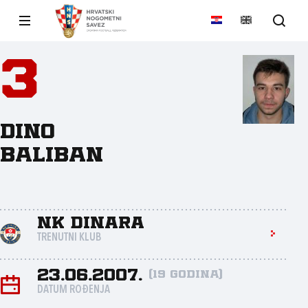
3
Dino
Baliban
NK Dinara
TRENUTNI KLUB
23.06.2007.
(19 godina)
DATUM ROĐENJA