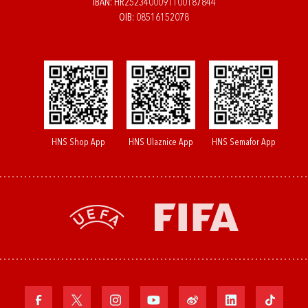
IBAN: HR2523400091100187844
OIB: 08516152078
HNS Shop App
HNS Ulaznice App
HNS Semafor App