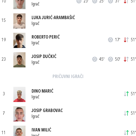
10
23'
25'
31'
51'
Igrač
LUKA JURIĆ-ARAMBAŠIĆ
15
Igrač
ROBERTO PERIĆ
19
17'
51'
Igrač
JOSIP DUČKIĆ
23
45'
50'
51'
Igrač
PRIČUVNI IGRAČI
DINO MARIĆ
3
51'
Igrač
JOSIP GRABOVAC
7
51'
Igrač
IVAN MILIĆ
11
51'