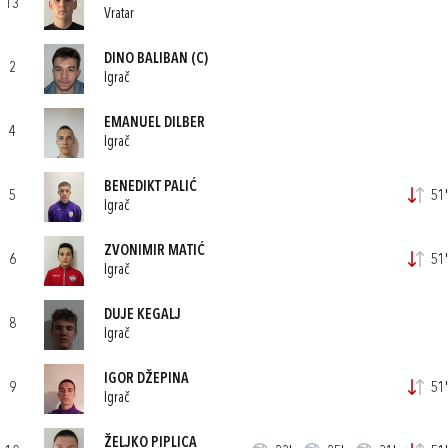
13
Vratar
DINO BALIBAN
(C)
2
Igrač
EMANUEL DILBER
4
Igrač
BENEDIKT PALIĆ
5
51'
Igrač
ZVONIMIR MATIĆ
6
51'
Igrač
DUJE KEGALJ
8
Igrač
IGOR DŽEPINA
9
51'
Igrač
ŽELJKO PIPLICA