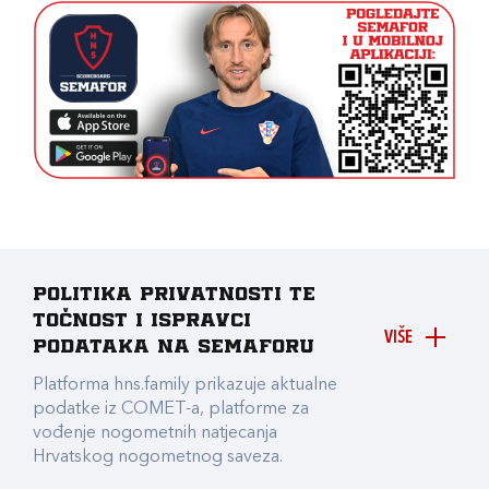
Politika privatnosti te
točnost i ispravci
VIŠE
podataka na Semaforu
Platforma hns.family prikazuje aktualne
podatke iz COMET-a, platforme za
vođenje nogometnih natjecanja
Hrvatskog nogometnog saveza.