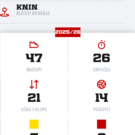
Knin
MJESTO ROĐENJA
2025/26
47
26
NASTUPI
ZAPOČEO
21
14
UŠAO S KLUPE
POGOTCI