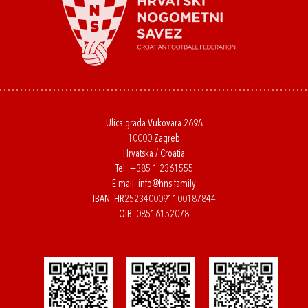
Ulica grada Vukovara 269A
10000 Zagreb
Hrvatska / Croatia
Tel:
+385 1 2361555
E-mail:
info@hns.family
IBAN: HR2523400091100187844
OIB: 08516152078