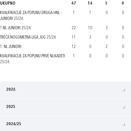
UKUPNO
47
14
5
0
KVALIFIKACIJE ZA POPUNU DRUGA HNL -
1
1
0
0
JUNIORI 25/26
1.NL JUNIORI 25/26
22
10
3
0
TREĆA NOGOMETNA LIGA JUG 25/26
11
3
0
0
1. NL JUNIORI
12
0
2
0
KVALIFIKACIJE ZA POPUNU PRVE NL-KADETI
1
0
0
0
25/26
2026
2025
2024/25