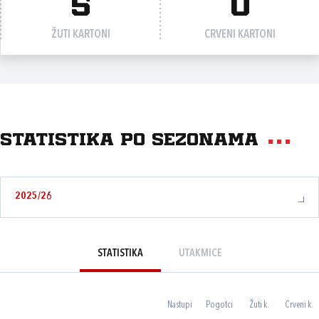
5
0
ŽUTI KARTONI
CRVENI KARTONI
Statistika po sezonama
2025/26
STATISTIKA
UTAKMICE
Nastupi
Pogotci
Žuti k.
Crveni k.