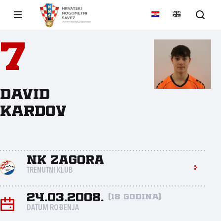
7
David
Kardov
NK Zagora
TRENUTNI KLUB
24.03.2008.
(18 godina)
DATUM ROĐENJA