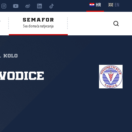
HR
EN
A
SEMAFOR
Sva domaća natjecanja
. kolo
Vodice