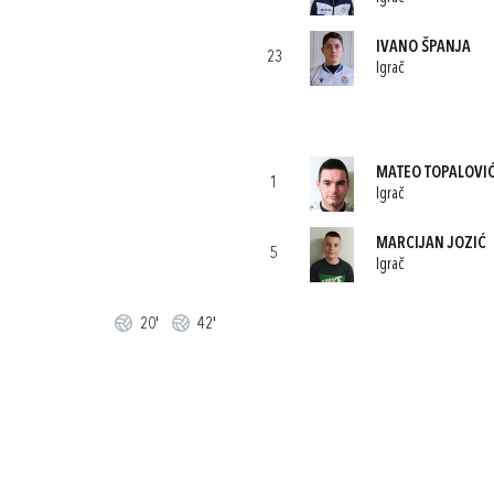
IVANO ŠPANJA
23
Igrač
MATEO TOPALOVI
1
Igrač
MARCIJAN JOZIĆ
5
Igrač
20'
42'