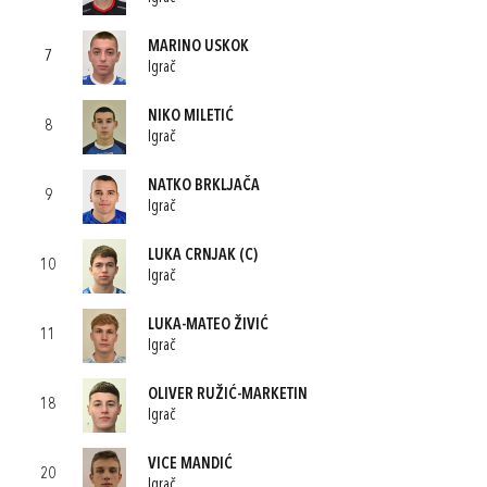
MARINO USKOK
7
Igrač
NIKO MILETIĆ
8
Igrač
NATKO BRKLJAČA
9
Igrač
LUKA CRNJAK
(C)
10
Igrač
LUKA-MATEO ŽIVIĆ
11
Igrač
OLIVER RUŽIĆ-MARKETIN
18
Igrač
VICE MANDIĆ
20
Igrač