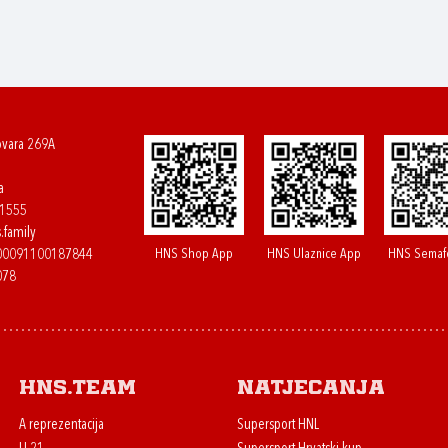
ovara 269A
a
61555
.family
HNS Shop App
HNS Ulaznice App
HNS Semaf
400091100187844
078
HNS.team
Natjecanja
A reprezentacija
Supersport HNL