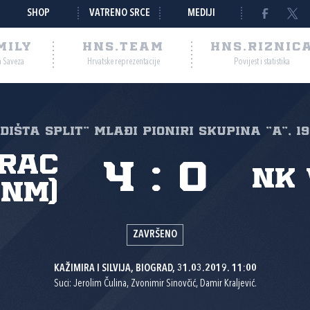
SHOP
VATRENO SRCE
MEDIJI
MILY
HNS.TEAM
HNS.RIZNIC
a Saveza
Hrvatske reprezentacije
Povijest i statistika
EDIŠTA SPLIT" Mlađi pioniri Skupina "A", 19
rac
4
:
0
NK 
BNM)
ZAVRŠENO
KAŽIMIRA I SILVIJA, BIOGRAD, 31.03.2019. 11:00
Suci: Jerolim Čulina, Zvonimir Sinovčić, Damir Kraljević.