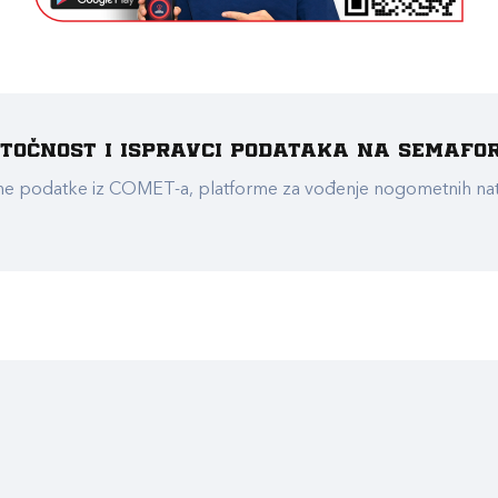
e točnost i ispravci podataka na Semafo
ualne podatke iz COMET-a, platforme za vođenje nogometnih n