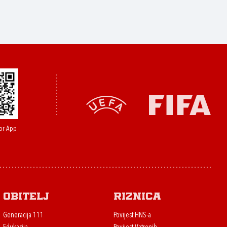
or App
Obitelj
Riznica
Generacija 111
Povijest HNS-a