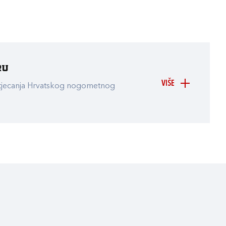
ru
VIŠE
atjecanja Hrvatskog nogometnog