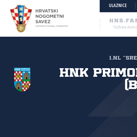
ULAZNICE
HNS.FA
Službena stranic
1.NL "SR
HNK Primo
(