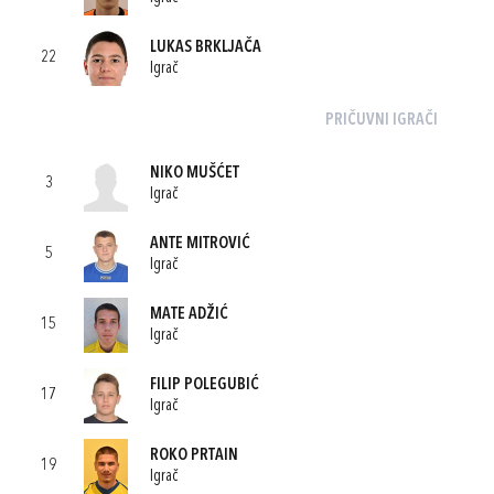
LUKAS BRKLJAČA
22
Igrač
PRIČUVNI IGRAČI
NIKO MUŠĆET
3
Igrač
ANTE MITROVIĆ
5
Igrač
MATE ADŽIĆ
15
Igrač
FILIP POLEGUBIĆ
17
Igrač
ROKO PRTAIN
19
Igrač