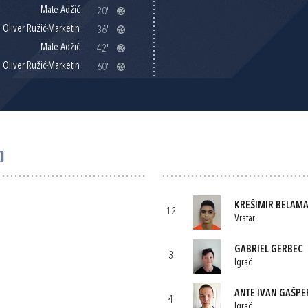
Mate Adžić
20'
Oliver Ružić-Marketin
36'
Mate Adžić
42'
Oliver Ružić-Marketin
60'
)
KREŠIMIR BELAMA
12
Vratar
GABRIEL GERBEC
3
Igrač
ANTE IVAN GAŠP
4
Igrač