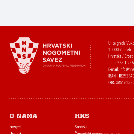
Ulica grada Vuk
10000 Zagreb
Hrvatska / Croati
Tel:
+385 1 23
E-mail:
info@hns
IBAN: HR2523
OIB: 08516152
O nama
HNS
Povijest
Središta