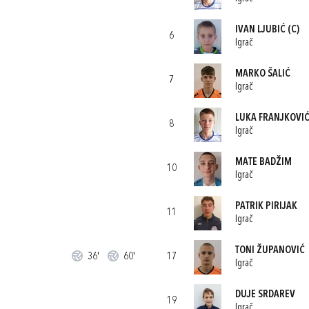
IVAN LJUBIĆ
(C)
6
Igrač
MARKO ŠALIĆ
7
Igrač
LUKA FRANJKOVI
8
Igrač
MATE BADŽIM
10
Igrač
PATRIK PIRIJAK
11
Igrač
TONI ŽUPANOVIĆ
36'
60'
17
Igrač
DUJE SRDAREV
19
Igrač