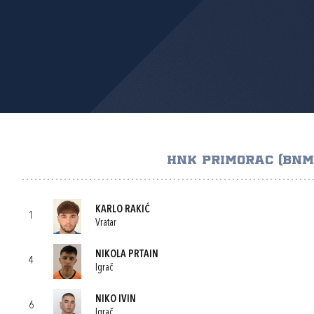
HNK PRIMORAC (BNM
KARLO RAKIĆ
1
Vratar
NIKOLA PRTAIN
4
Igrač
NIKO IVIN
6
Igrač