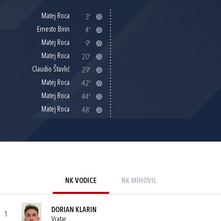
Matej Roca
3'
Ernesto Birin
4'
Matej Roca
9'
Matej Roca
20'
Claudio Štavlić
29'
Matej Roca
42'
Matej Roca
44'
Matej Roca
48'
NK VODICE
NK MIHOVIL
DORIAN KLARIN
1
Vratar