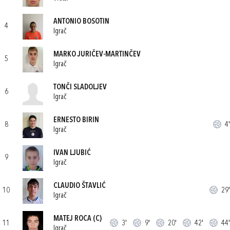
ANTONIO BOSOTIN
4
Igrač
MARKO JURIČEV-MARTINČEV
5
Igrač
TONČI SLADOLJEV
6
Igrač
ERNESTO BIRIN
8
4'
Igrač
IVAN LJUBIĆ
9
Igrač
CLAUDIO ŠTAVLIĆ
10
29'
Igrač
MATEJ ROCA
(C)
11
3'
9'
20'
42'
44'
Igrač