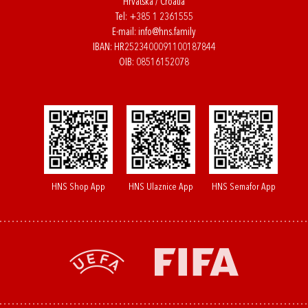
Hrvatska / Croatia
Tel:
+385 1 2361555
E-mail:
info@hns.family
IBAN: HR2523400091100187844
OIB: 08516152078
HNS Shop App
HNS Ulaznice App
HNS Semafor App