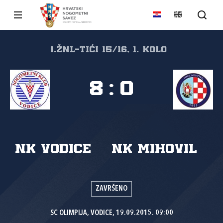
1.ŽNL-Tići 15/16, 1. kolo
8
:
0
NK Vodice
NK Mihovil
ZAVRŠENO
SC OLIMPIJA, VODICE, 19.09.2015. 09:00