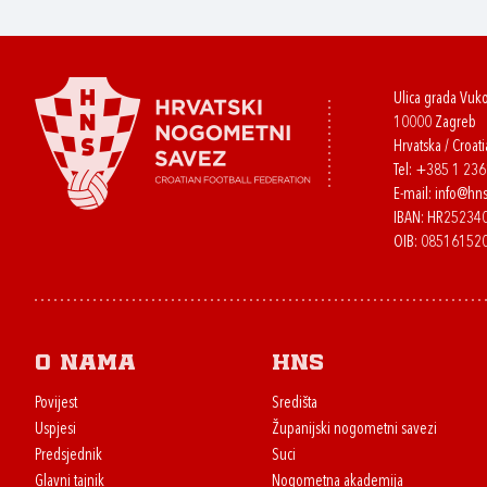
Ulica grada Vuk
10000 Zagreb
Hrvatska / Croati
Tel:
+385 1 23
E-mail:
info@hns
IBAN: HR2523
OIB: 08516152
O nama
HNS
Povijest
Središta
Uspjesi
Županijski nogometni savezi
Predsjednik
Suci
Glavni tajnik
Nogometna akademija