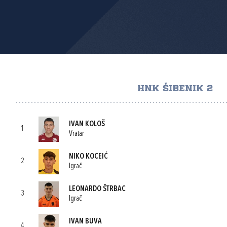
HNK ŠIBENIK 2
IVAN KOLOŠ
1
Vratar
NIKO KOCEIĆ
2
Igrač
LEONARDO ŠTRBAC
3
Igrač
IVAN BUVA
4