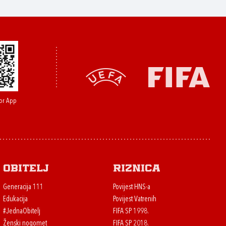
or App
Obitelj
Riznica
Generacija 111
Povijest HNS-a
Edukacija
Povijest Vatrenih
#JednaObitelj
FIFA SP 1998.
Ženski nogomet
FIFA SP 2018.