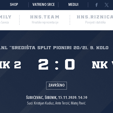
SHOP
VATRENO SRCE
MEDIJI
MILY
HNS.TEAM
HNS.RIZNIC
a Saveza
Hrvatske reprezentacije
Povijest i statistika
.NL "SREDIŠTA SPLIT Pioniri 20/21, 9. kolo
2
:
0
ik 2
NK 
ZAVRŠENO
ŠUBIĆEVAC, ŠIBENIK, 15.11.2020. 14:30
Suci: Kristijan Kuduz, Ante Terzić, Matej Pavić.