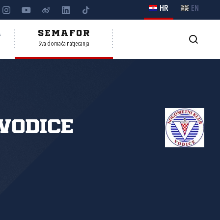
HR
EN
A
SEMAFOR
Sva domaća natjecanja
Vodice