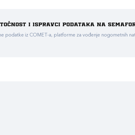
e točnost i ispravci podataka na Semafo
ualne podatke iz COMET-a, platforme za vođenje nogometnih n