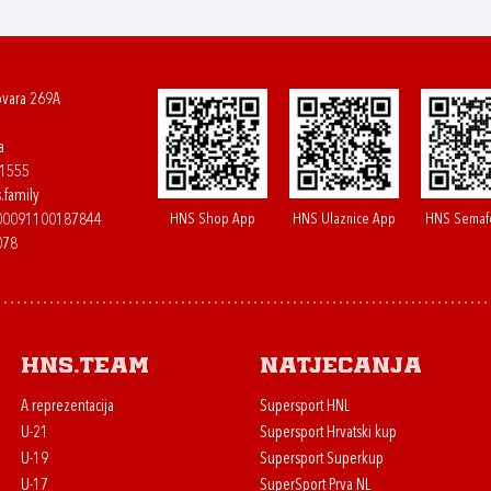
ovara 269A
a
61555
.family
HNS Shop App
HNS Ulaznice App
HNS Semaf
400091100187844
078
HNS.team
Natjecanja
A reprezentacija
Supersport HNL
U-21
Supersport Hrvatski kup
U-19
Supersport Superkup
U-17
SuperSport Prva NL