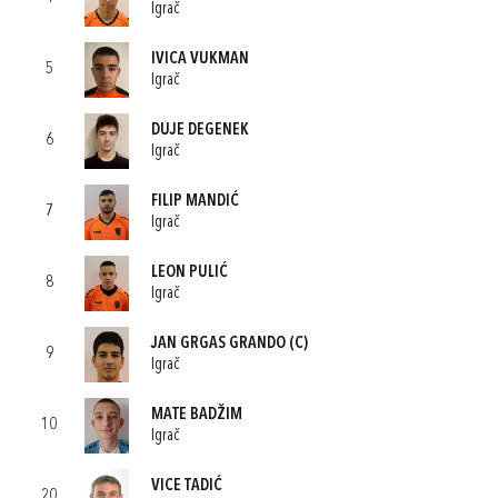
Igrač
IVICA VUKMAN
5
Igrač
DUJE DEGENEK
6
Igrač
FILIP MANDIĆ
7
Igrač
LEON PULIĆ
8
Igrač
JAN GRGAS GRANDO
(C)
9
Igrač
MATE BADŽIM
10
Igrač
VICE TADIĆ
20