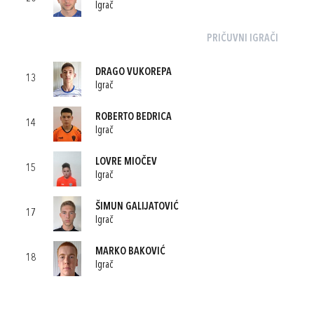
Igrač
PRIČUVNI IGRAČI
DRAGO VUKOREPA
13
Igrač
ROBERTO BEDRICA
14
Igrač
LOVRE MIOČEV
15
Igrač
ŠIMUN GALIJATOVIĆ
17
Igrač
MARKO BAKOVIĆ
18
Igrač