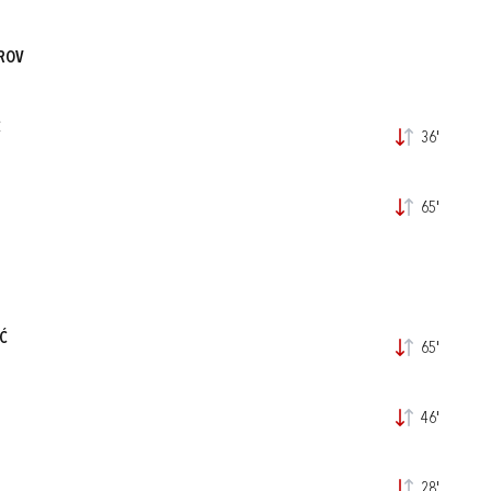
EROV
Ć
36'
65'
Ć
65'
46'
28'