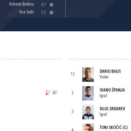
Roberto Bedrica
43'
Vice Tadić
53'
DARIO BAUS
12
Vratar
IVANO ŠPANJA
65'
2
Igrač
DUJE SRDAREV
3
Igrač
TONI SKOČIĆ
(C)
4