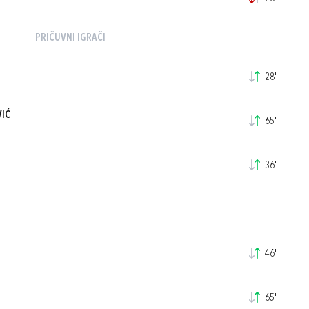
PRIČUVNI IGRAČI
28'
VIĆ
65'
36'
46'
65'