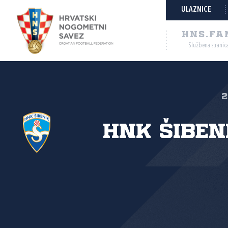
ULAZNICE
HNS.FA
Službena stranic
2
HNK Šiben