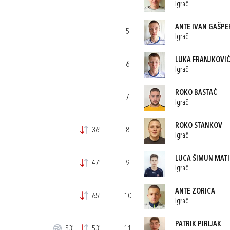
Igrač
ANTE IVAN GAŠP
5
Igrač
LUKA FRANJKOVI
6
Igrač
ROKO BASTAĆ
7
Igrač
ROKO STANKOV
36'
8
Igrač
LUCA ŠIMUN MATI
47'
9
Igrač
ANTE ZORICA
65'
10
Igrač
PATRIK PIRIJAK
53'
53'
11