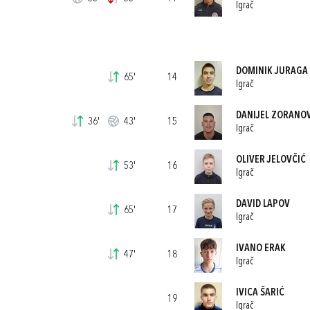
Igrač
DOMINIK JURAGA
65'
14
Igrač
DANIJEL ZORANO
36'
43'
15
Igrač
OLIVER JELOVČIĆ
53'
16
Igrač
DAVID LAPOV
65'
17
Igrač
IVANO ERAK
47'
18
Igrač
IVICA ŠARIĆ
19
Igrač