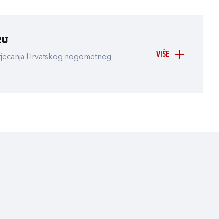
ru
VIŠE
atjecanja Hrvatskog nogometnog