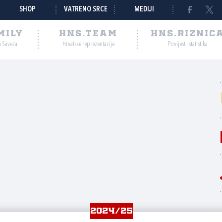
SHOP
VATRENO SRCE
MEDIJI
MILY
HNS.TEAM
HNS.RIZNIC
a Saveza
Hrvatske reprezentacije
Povijest i statistika
2024/25