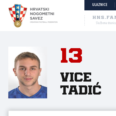
ULAZNICE
HNS.FA
Službena stranic
13
Vice
Tadić