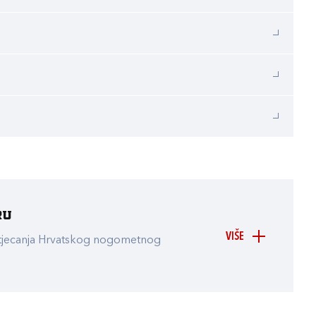
ru
VIŠE
atjecanja Hrvatskog nogometnog