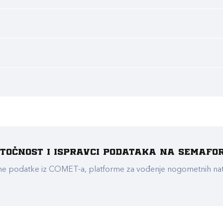
e točnost i ispravci podataka na Semafo
ualne podatke iz COMET-a, platforme za vođenje nogometnih n