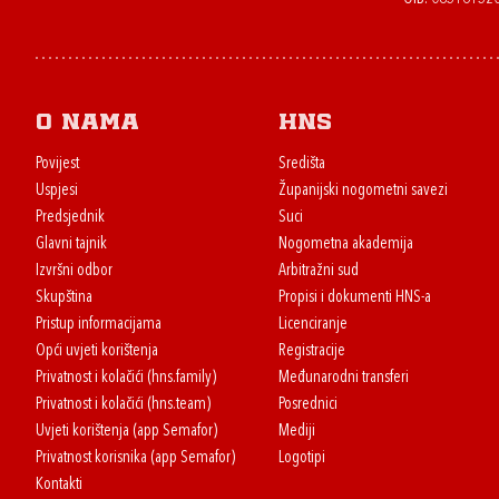
O nama
HNS
Povijest
Središta
Uspjesi
Županijski nogometni savezi
Predsjednik
Suci
Glavni tajnik
Nogometna akademija
Izvršni odbor
Arbitražni sud
Skupština
Propisi i dokumenti HNS-a
Pristup informacijama
Licenciranje
Opći uvjeti korištenja
Registracije
Privatnost i kolačići (hns.family)
Međunarodni transferi
Privatnost i kolačići (hns.team)
Posrednici
Uvjeti korištenja (app Semafor)
Mediji
Privatnost korisnika (app Semafor)
Logotipi
Kontakti