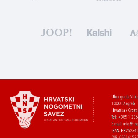
Ulica grada Vuk
10000 Zagreb
Hrvatska / Croati
Tel:
+385 1 23
E-mail:
info@hns
IBAN: HR2523
OIB: 08516152