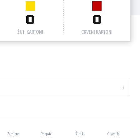
0
0
ŽUTI KARTONI
CRVENI KARTONI
Zamjena
Pogotci
Žuti k.
Crveni k.