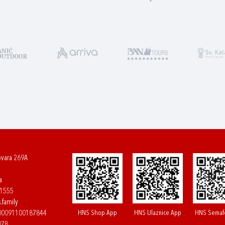
ovara 269A
a
61555
.family
HNS Shop App
HNS Ulaznice App
HNS Semaf
400091100187844
078