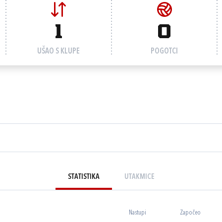
1
0
UŠAO S KLUPE
POGOTCI
STATISTIKA
UTAKMICE
Nastupi
Započeo