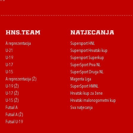
HNS.team
Natjecanja
A reprezentacija
Supersport HNL
U-21
Supersport Hrvatski kup
U-19
Supersport Superkup
U-17
SuperSport Prva NL
U-15
SuperSport Druga NL
A reprezentacija (Ž)
Magenta Liga
U-19 (Ž)
SuperSport HMNL
U-17 (Ž)
Hrvatski kup za žene
U-15 (Ž)
Hrvatski malonogometni kup
Futsal A
Sva natjecanja
Futsal A (Ž)
Futsal U-19