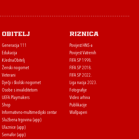
Obitelj
Riznica
Generacija 111
Povijest HNS-a
Edukacija
Povijest Vatrenih
#JednaObitelj
FIFA SP 1998.
Ženski nogomet
FIFA SP 2018.
Veterani
FIFA SP 2022.
Dječji i školski nogomet
Liga nacija 2023.
Osobe s invaliditetom
Fotografije
UEFA Playmakers
Video arhiva
Shop
Publikacije
Informativno-multimedijski centar
Wallpaperi
Službena trgovina (app)
Ulaznice (app)
Semafor (app)