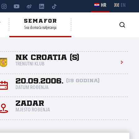
HR
EN
A
SEMAFOR
Sva domaća natjecanja
NK Croatia (S)
TRENUTNI KLUB
20.09.2006.
(19 godina)
DATUM ROĐENJA
Zadar
MJESTO ROĐENJA