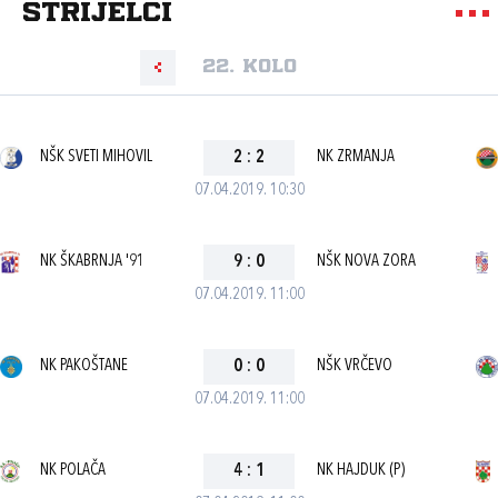
strijelci
22. kolo
NŠK SVETI MIHOVIL
2
:
2
NK ZRMANJA
07.04.2019. 10:30
NK ŠKABRNJA '91
9
:
0
NŠK NOVA ZORA
07.04.2019. 11:00
NK PAKOŠTANE
0
:
0
NŠK VRČEVO
07.04.2019. 11:00
NK POLAČA
4
:
1
NK HAJDUK (P)