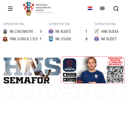
SUPERSPORT HNL
SUPERSPORT HNL
SUPERSPORT HNL
NK LOKOMOTIVA (Z)
3
NK RUDEŠ
1
HNK RIJEKA
HNK GORICA S.D.D.
1
NK OSIJEK
6
NK RUDEŠ
semafor
SEMAFO