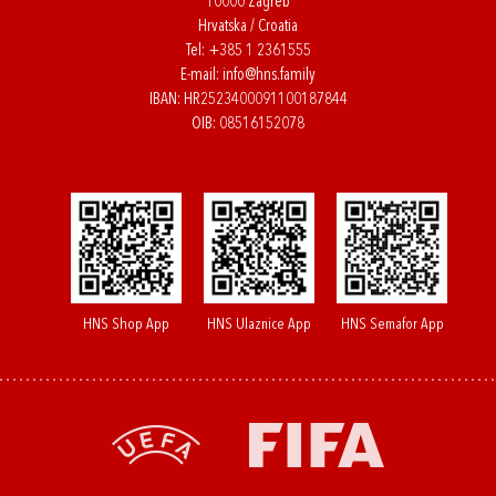
10000 Zagreb
Hrvatska / Croatia
Tel:
+385 1 2361555
E-mail:
info@hns.family
IBAN: HR2523400091100187844
OIB: 08516152078
HNS Shop App
HNS Ulaznice App
HNS Semafor App