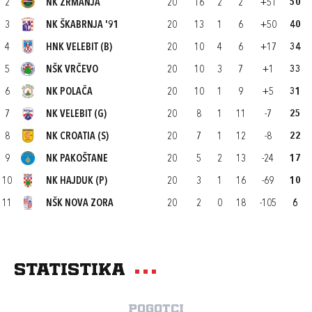
2
NK ZRMANJA
20
16
2
2
+51
50
3
NK ŠKABRNJA '91
20
13
1
6
+50
40
4
HNK VELEBIT (B)
20
10
4
6
+17
34
5
NŠK VRČEVO
20
10
3
7
+1
33
6
NK POLAČA
20
10
1
9
+5
31
7
NK VELEBIT (G)
20
8
1
11
-7
25
8
NK CROATIA (S)
20
7
1
12
-8
22
9
NK PAKOŠTANE
20
5
2
13
-24
17
10
NK HAJDUK (P)
20
3
1
16
-69
10
11
NŠK NOVA ZORA
20
2
0
18
-105
6
Statistika
Pogotci