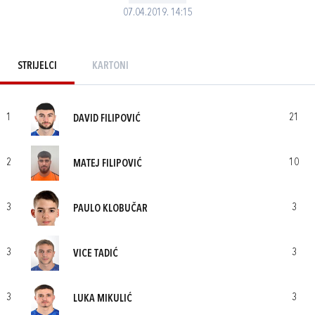
07.04.2019. 14:15
STRIJELCI
KARTONI
1
21
DAVID FILIPOVIĆ
2
10
MATEJ FILIPOVIĆ
3
3
PAULO KLOBUČAR
3
3
VICE TADIĆ
3
3
LUKA MIKULIĆ