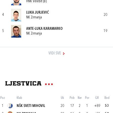
HNK Velebit (B)
LUKA JURJEVIĆ
4
20
NK Zrmanja
ANTE-LUKA KARAMARKO
5
19
NK Zrmanja
VIDI SVE
Ljestvica
Poz
Klub
Uk
Pob
Ner
Por
GR
Bod
1
NŠK SVETI MIHOVIL
20
17
2
1
+89
53