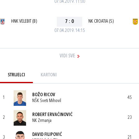
07.04.2019. 11:00
HNK VELEBIT (B)
7
:
0
NK CROATIA (S)
07.04.2019. 14:15
VIDI SVE
STRIJELCI
KARTONI
BOŽO RICOV
1
45
NŠK Sveti Mihovil
ROBERT ERVAĆINOVIĆ
2
23
NK Zrmanja
DAVID FILIPOVIĆ
3
21