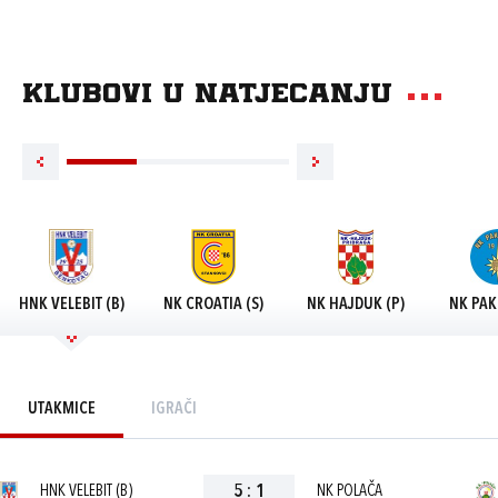
Klubovi u natjecanju
HNK VELEBIT (B)
NK CROATIA (S)
NK HAJDUK (P)
NK PAK
UTAKMICE
IGRAČI
HNK VELEBIT (B)
5
:
1
NK POLAČA