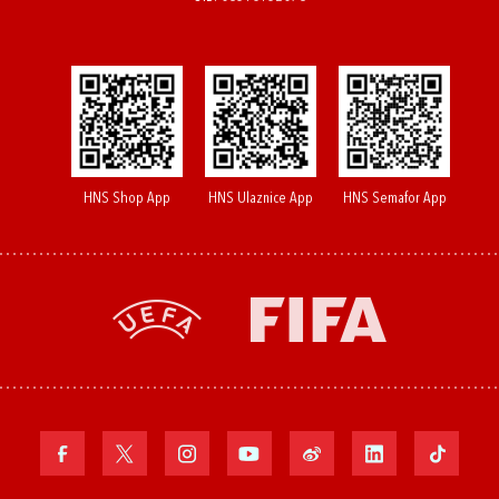
HNS Shop App
HNS Ulaznice App
HNS Semafor App