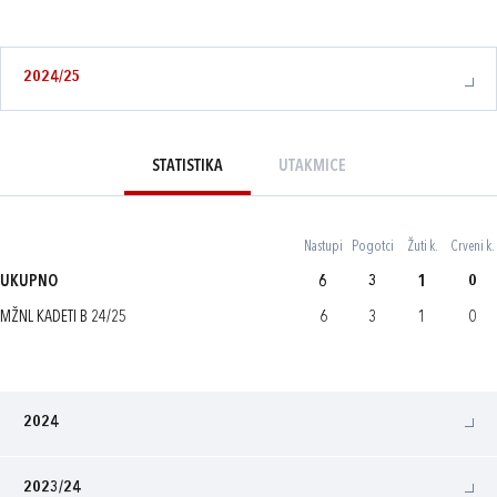
2024/25
STATISTIKA
UTAKMICE
Nastupi
Pogotci
Žuti k.
Crveni k.
UKUPNO
6
3
1
0
MŽNL KADETI B 24/25
6
3
1
0
2024
2023/24