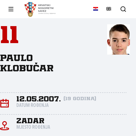
11
Paulo
Klobučar
12.05.2007.
(19 godina)
DATUM ROĐENJA
Zadar
MJESTO ROĐENJA