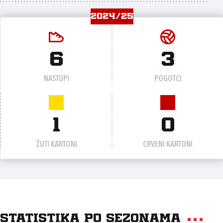
2024/25
6
3
NASTUPI
POGOTCI
1
0
ŽUTI KARTONI
CRVENI KARTONI
Statistika po sezonama