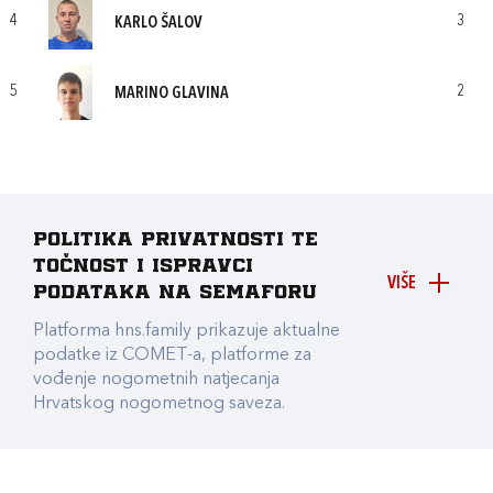
4
3
KARLO ŠALOV
5
2
MARINO GLAVINA
Politika privatnosti te
točnost i ispravci
VIŠE
podataka na Semaforu
Platforma hns.family prikazuje aktualne
podatke iz COMET-a, platforme za
vođenje nogometnih natjecanja
Hrvatskog nogometnog saveza.