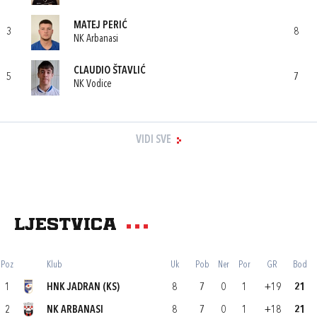
MATEJ PERIĆ
3
8
NK Arbanasi
CLAUDIO ŠTAVLIĆ
5
7
NK Vodice
VIDI SVE
Ljestvica
Poz
Klub
Uk
Pob
Ner
Por
GR
Bod
1
HNK JADRAN (KS)
8
7
0
1
+19
21
2
NK ARBANASI
8
7
0
1
+18
21