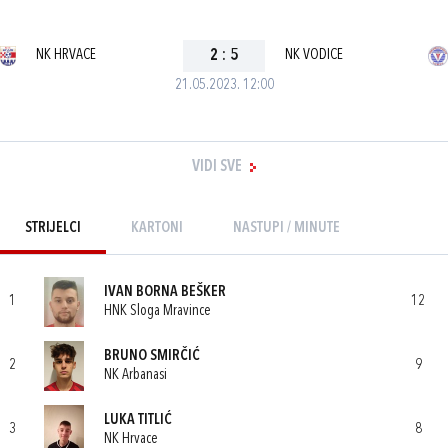
NK HRVACE
2
:
5
NK VODICE
21.05.2023. 12:00
VIDI SVE
STRIJELCI
KARTONI
NASTUPI / MINUTE
IVAN BORNA BEŠKER
1
12
HNK Sloga Mravince
BRUNO SMIRČIĆ
2
9
NK Arbanasi
LUKA TITLIĆ
3
8
NK Hrvace