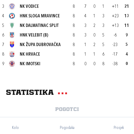
3
NK VODICE
8
7
0
1
+11
21
4
HNK SLOGA MRAVINCE
8
4
1
3
+23
13
5
NK DALMATINAC SPLIT
8
3
2
3
+13
11
6
HNK VELEBIT (B)
8
3
0
5
-6
9
7
NK ŽUPA DUBROVAČKA
8
1
2
5
-23
5
8
NK HRVACE
8
1
1
6
-17
4
9
NK IMOTSKI
8
0
0
8
-38
0
Statistika
Pogotci
Kolo
Pogodaka
Prosjek