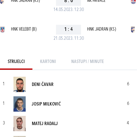
HNK JADRAN (KS)
8
:
0
NK HRVACE
14.05.2023. 12:30
HNK VELEBIT (B)
1
:
4
HNK JADRAN (KS)
21.05.2023. 11:30
STRIJELCI
KARTONI
NASTUPI / MINUTE
1
6
DENI ČAVAR
1
6
JOSIP MILKOVIĆ
3
4
MATEJ RADALJ