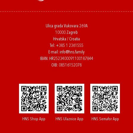
Ulica grada Vukovara 269A
10000 Zagreb
Hrvatska / Croatia
Tel:
+385 1 2361555
E-mail:
info@hns.family
IBAN: HR2523400091100187844
OIB: 08516152078
HNS Shop App
HNS Ulaznice App
HNS Semafor App