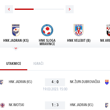
HNK JADRAN (KS)
HNK SLOGA
HNK VELEBIT (B)
NK AR
MRAVINCE
UTAKMICE
IGRAČI
HNK JADRAN (KS)
4
:
0
NK ŽUPA DUBROVAČKA
19.03.2023. 15:00
NK IMOTSKI
1
:
3
HNK JADRAN (KS)