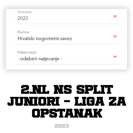
Sezona:
2023
Razina:
Hrvatski nogometni savez
Natjecanje:
- odaberi natjecanje -
2.NL NS Split
Juniori - Liga za
opstanak
2023