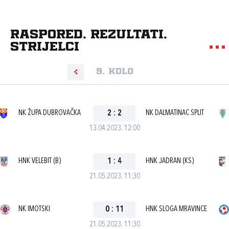
Raspored, rezultati,
strijelci
9. kolo
NK ŽUPA DUBROVAČKA
2
:
2
NK DALMATINAC SPLIT
13.04.2023. 12:00
HNK VELEBIT (B)
1
:
4
HNK JADRAN (KS)
21.05.2023. 11:30
NK IMOTSKI
0
:
11
HNK SLOGA MRAVINCE
21.05.2023. 11:30