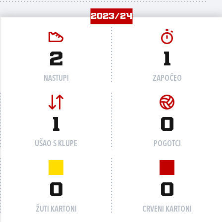
2023/24
2
1
NASTUPI
ZAPOČEO
1
0
UŠAO S KLUPE
POGOTCI
0
0
ŽUTI KARTONI
CRVENI KARTONI