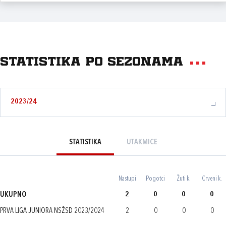
Statistika po sezonama
2023/24
STATISTIKA
UTAKMICE
Nastupi
Pogotci
Žuti k.
Crveni k.
UKUPNO
2
0
0
0
PRVA LIGA JUNIORA NSŽSD 2023/2024
2
0
0
0