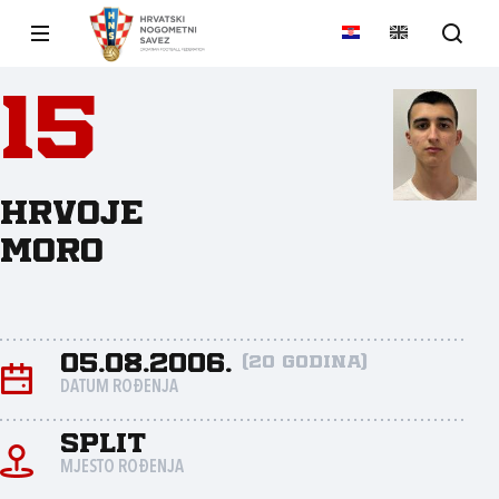
15
Hrvoje
Moro
05.08.2006.
(20 godina)
DATUM ROĐENJA
Split
MJESTO ROĐENJA