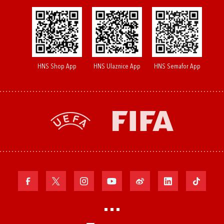
HNS Shop App
HNS Ulaznice App
HNS Semafor App