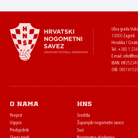
Ulica grada Vuk
10000 Zagreb
Hrvatska / Croati
Tel:
+385 1 23
E-mail:
info@hns
IBAN: HR2523
OIB: 08516152
O nama
HNS
Povijest
Središta
Uspjesi
Županijski nogometni savezi
Predsjednik
Suci
Glavni tajnik
Nogometna akademija