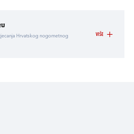
ru
VIŠE
atjecanja Hrvatskog nogometnog