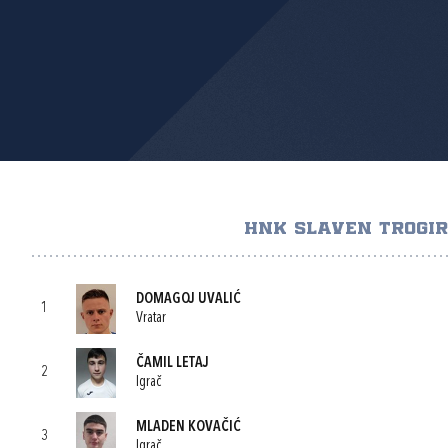
HNK SLAVEN TROGIR
DOMAGOJ UVALIĆ
1
Vratar
ČAMIL LETAJ
2
Igrač
MLADEN KOVAČIĆ
3
Igrač