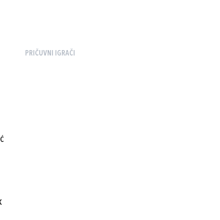
PRIČUVNI IGRAČI
IĆ
K