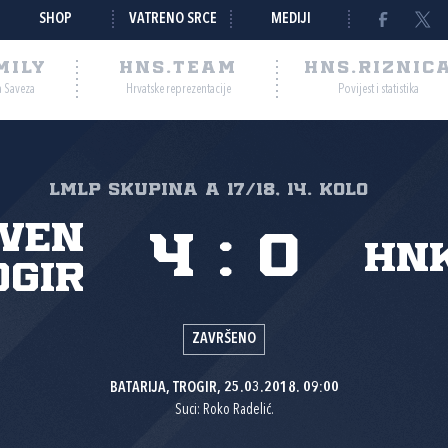
SHOP
VATRENO SRCE
MEDIJI
MILY
HNS.TEAM
HNS.RIZNIC
a Saveza
Hrvatske reprezentacije
Povijest i statistika
LMLP Skupina A 17/18, 14. kolo
ven
4
:
0
HNK
ogir
ZAVRŠENO
BATARIJA, TROGIR, 25.03.2018. 09:00
Suci: Roko Radelić.