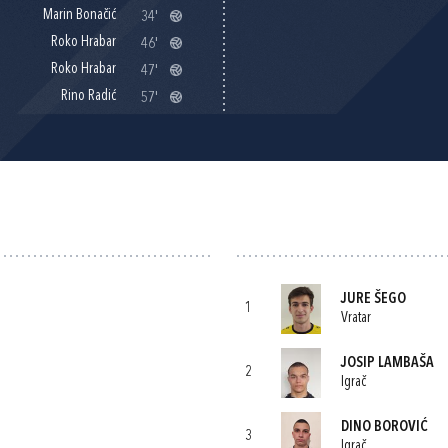
Marin Bonačić
34'
Roko Hrabar
46'
Roko Hrabar
47'
Rino Radić
57'
JURE ŠEGO
1
Vratar
JOSIP LAMBAŠA
2
Igrač
DINO BOROVIĆ
3
Igrač