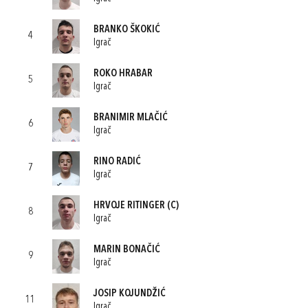
BRANKO ŠKOKIĆ
4
Igrač
ROKO HRABAR
5
Igrač
BRANIMIR MLAČIĆ
6
Igrač
RINO RADIĆ
7
Igrač
HRVOJE RITINGER
(C)
8
Igrač
MARIN BONAČIĆ
9
Igrač
JOSIP KOJUNDŽIĆ
11
Igrač