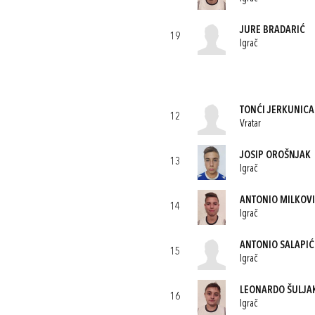
JURE BRADARIĆ
19
Igrač
TONĆI JERKUNICA
12
Vratar
JOSIP OROŠNJAK
13
Igrač
ANTONIO MILKOV
14
Igrač
ANTONIO SALAPIĆ
15
Igrač
LEONARDO ŠULJA
16
Igrač