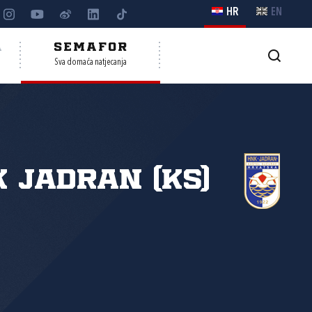
HR
EN
A
SEMAFOR
Sva domaća natjecanja
 Jadran (KS)