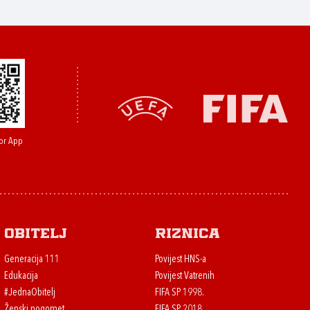
or App
Obitelj
Riznica
Generacija 111
Povijest HNS-a
Edukacija
Povijest Vatrenih
#JednaObitelj
FIFA SP 1998.
Ženski nogomet
FIFA SP 2018.