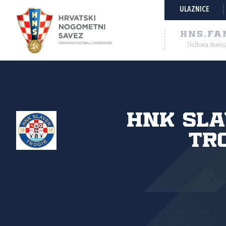
ULAZNICE
HNS.FA
Službena stranic
HNK Sla
Tr