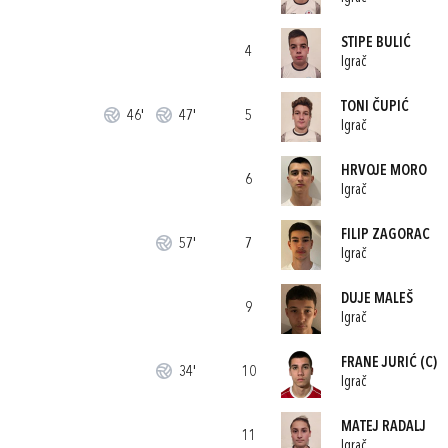
STIPE BULIĆ
4
Igrač
TONI ČUPIĆ
46'
47'
5
Igrač
HRVOJE MORO
6
Igrač
FILIP ZAGORAC
57'
7
Igrač
DUJE MALEŠ
9
Igrač
FRANE JURIĆ
(C)
34'
10
Igrač
MATEJ RADALJ
11
Igrač