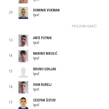
DOMINIK VUKMAN
20
Igrač
PRIČUVNI IGRAČI
ANTE PUTNIK
13
Igrač
MARINO NIKOLIĆ
14
Igrač
BRUNO UDILJAK
15
Igrač
IVAN RUBELJ
16
Igrač
STJEPAN ŠISTOV
17
Igrač