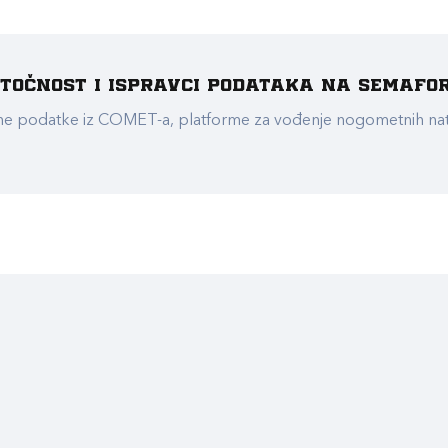
e točnost i ispravci podataka na Semafo
ualne podatke iz COMET-a, platforme za vođenje nogometnih n