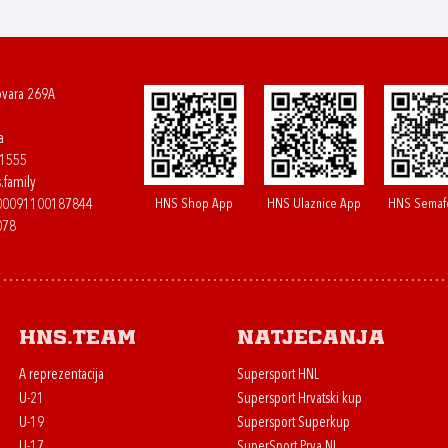
ovara 269A
a
61555
.family
HNS Shop App
HNS Ulaznice App
HNS Semaf
400091100187844
078
HNS.team
Natjecanja
A reprezentacija
Supersport HNL
U-21
Supersport Hrvatski kup
U-19
Supersport Superkup
U-17
SuperSport Prva NL