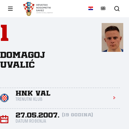
1
Domagoj
Uvalić
HNK Val
TRENUTNI KLUB
27.05.2007.
(19 godina)
DATUM ROĐENJA