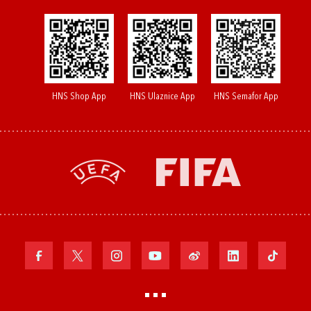
HNS Shop App
HNS Ulaznice App
HNS Semafor App