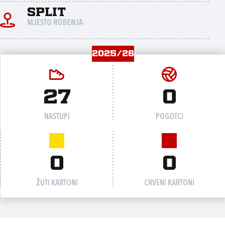
Split
MJESTO ROĐENJA
2025/26
27
0
NASTUPI
POGOTCI
0
0
ŽUTI KARTONI
CRVENI KARTONI