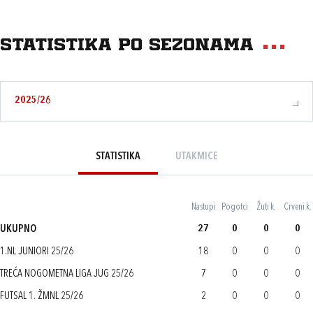
Statistika po sezonama
2025/26
STATISTIKA
UTAKMICE
Nastupi
Pogotci
Žuti k.
Crveni k.
UKUPNO
27
0
0
0
1.NL JUNIORI 25/26
18
0
0
0
TREĆA NOGOMETNA LIGA JUG 25/26
7
0
0
0
FUTSAL 1. ŽMNL 25/26
2
0
0
0