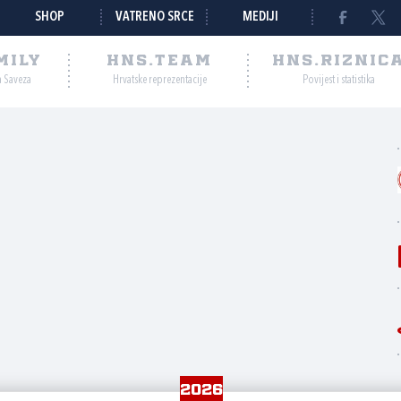
SHOP
VATRENO SRCE
MEDIJI
MILY
HNS.TEAM
HNS.RIZNIC
a Saveza
Hrvatske reprezentacije
Povijest i statistika
2026