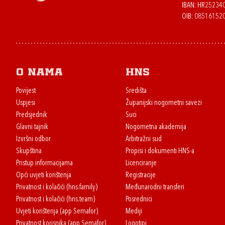
IBAN: HR2523
OIB: 08516152
O nama
HNS
Povijest
Središta
Uspjesi
Županijski nogometni savezi
Predsjednik
Suci
Glavni tajnik
Nogometna akademija
Izvršni odbor
Arbitražni sud
Skupština
Propisi i dokumenti HNS-a
Pristup informacijama
Licenciranje
Opći uvjeti korištenja
Registracije
Privatnost i kolačići (hns.family)
Međunarodni transferi
Privatnost i kolačići (hns.team)
Posrednici
Uvjeti korištenja (app Semafor)
Mediji
Privatnost korisnika (app Semafor)
Logotipi