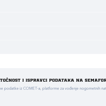
e točnost i ispravci podataka na Semafo
ualne podatke iz COMET-a, platforme za vođenje nogometnih n