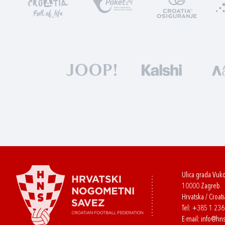
Ulica grada Vuk
10000 Zagreb
Hrvatska / Croati
Tel:
+385 1 23
E-mail:
info@hns