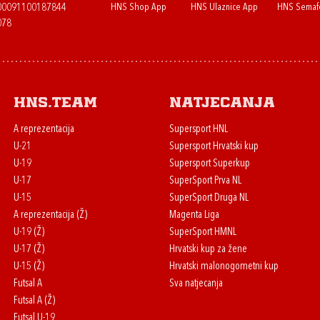
HNS Shop App
HNS Ulaznice App
HNS Semaf
400091100187844
078
HNS.team
Natjecanja
A reprezentacija
Supersport HNL
U-21
Supersport Hrvatski kup
U-19
Supersport Superkup
U-17
SuperSport Prva NL
U-15
SuperSport Druga NL
A reprezentacija (Ž)
Magenta Liga
U-19 (Ž)
SuperSport HMNL
U-17 (Ž)
Hrvatski kup za žene
U-15 (Ž)
Hrvatski malonogometni kup
Futsal A
Sva natjecanja
Futsal A (Ž)
Futsal U-19