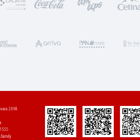
ovara 269A
a
61555
.family