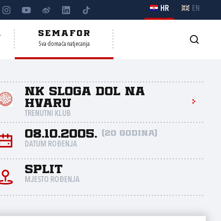
HR
EN
A
SEMAFOR
Sva domaća natjecanja
NK Sloga Dol na
Hvaru
TRENUTNI KLUB
08.10.2005.
(20 godina)
DATUM ROĐENJA
Split
MJESTO ROĐENJA