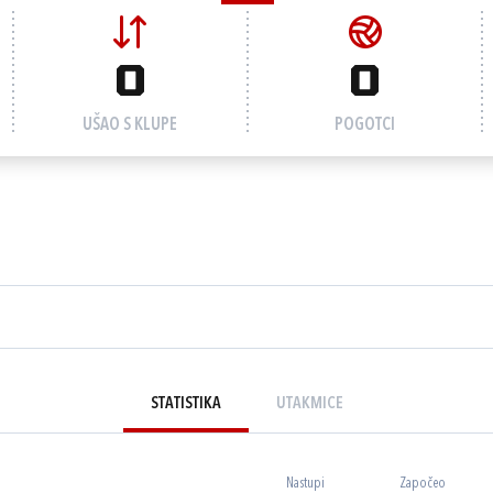
0
0
UŠAO S KLUPE
POGOTCI
STATISTIKA
UTAKMICE
Nastupi
Započeo