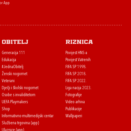
or App
Obitelj
Riznica
Generacija 111
Povijest HNS-a
Edukacija
Povijest Vatrenih
#JednaObitelj
FIFA SP 1998.
Ženski nogomet
FIFA SP 2018.
Veterani
FIFA SP 2022.
Dječji i školski nogomet
Liga nacija 2023.
Osobe s invaliditetom
Fotografije
UEFA Playmakers
Video arhiva
Shop
Publikacije
Informativno-multimedijski centar
Wallpaperi
Službena trgovina (app)
Ulaznice (app)