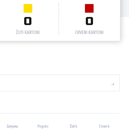
0
0
ŽUTI KARTONI
CRVENI KARTONI
Zamjena
Pogotci
Žuti k.
Crveni k.