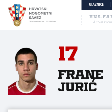
ULAZNICE
HNS.FA
Službena stranic
17
Frane
Jurić