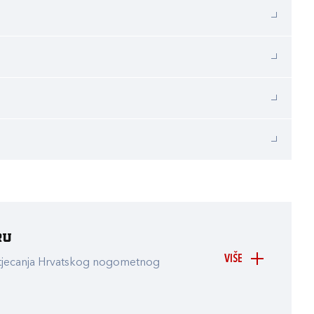
ru
VIŠE
atjecanja Hrvatskog nogometnog