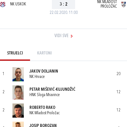
NK MLADOST
NK USKOK
3
:
2
PROLOŽAC
22.02.2020. 11:00
VIDI SVE
STRIJELCI
KARTONI
JAKOV DOLJANIN
1
20
NK Hrvace
PETAR MIŠEVIĆ-KUJUNDŽIĆ
2
12
HNK Sloga Mravince
ROBERTO RAKO
2
12
NK Mladost Proložac
JOSIP BOROZAN