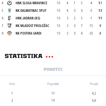
4
HNK SLOGA MRAVINCE
10
4
1
5
-4
13
5
NK DALMATINAC SPLIT
10
4
0
6
-5
12
6
HNK JADRAN (KS)
10
3
2
5
-1
11
7
NK MLADOST PROLOŽAC
10
3
0
7
-15
9
8
NK POSTIRA-SARDI
10
2
0
8
-25
6
Statistika
Pogotci
Kolo
Pogodaka
Prosjek
1
17
4,2
2
19
4,8