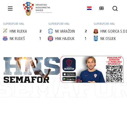
SUPERSPORT HNL
SUPERSPORT HNL
SUPERSPORT HNL
HNK RIJEKA
2
NK VARAŽDIN
2
HNK GORICA S.D.
NK RUDEŠ
1
HNK HAJDUK
1
NK OSIJEK
semafor
SEMAFO