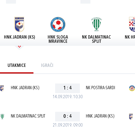
HNK JADRAN (KS)
HNK SLOGA
NK DALMATINAC
NK H
MRAVINCE
SPLIT
UTAKMICE
IGRAČI
HNK JADRAN (KS)
1
:
4
NK POSTIRA-SARDI
14.09.2019. 10:30
NK DALMATINAC SPLIT
0
:
4
HNK JADRAN (KS)
21.09.2019. 09:00