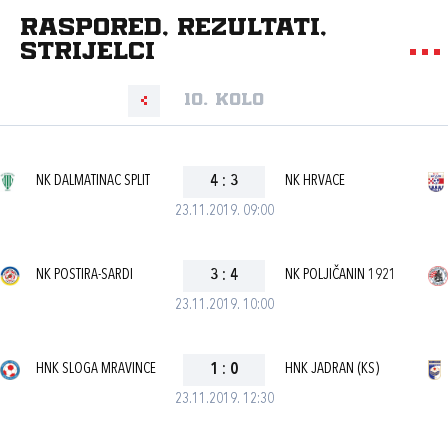
Raspored, rezultati,
strijelci
10. kolo
NK DALMATINAC SPLIT
4
:
3
NK HRVACE
23.11.2019. 09:00
NK POSTIRA-SARDI
3
:
4
NK POLJIČANIN 1921
23.11.2019. 10:00
HNK SLOGA MRAVINCE
1
:
0
HNK JADRAN (KS)
23.11.2019. 12:30