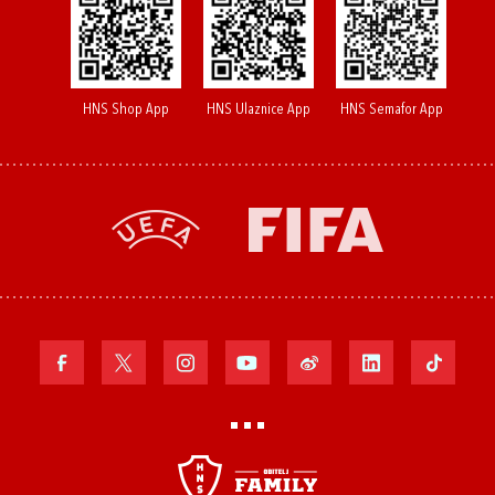
HNS Shop App
HNS Ulaznice App
HNS Semafor App