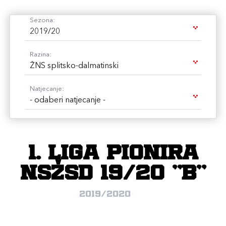
Sezona:
2019/20
Razina:
ŽNS splitsko-dalmatinski
Natjecanje:
- odaberi natjecanje -
1. liga pionira
NSŽSD 19/20 "B"
2019/2020