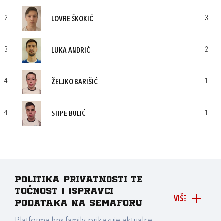
2
3
LOVRE ŠKOKIĆ
3
2
LUKA ANDRIĆ
4
1
ŽELJKO BARIŠIĆ
4
1
STIPE BULIĆ
Politika privatnosti te
točnost i ispravci
VIŠE
podataka na Semaforu
Platforma hns.family prikazuje aktualne