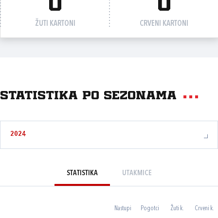
0
0
ŽUTI KARTONI
CRVENI KARTONI
Statistika po sezonama
2024
STATISTIKA
UTAKMICE
Nastupi
Pogotci
Žuti k.
Crveni k.