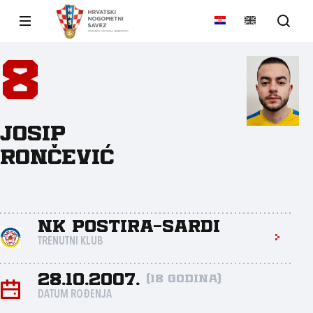
8
Josip
Rončević
NK Postira-Sardi
TRENUTNI KLUB
28.10.2007.
(18 godina)
DATUM ROĐENJA