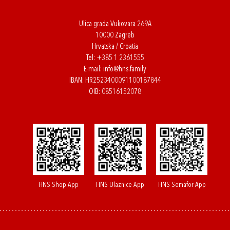
Ulica grada Vukovara 269A
10000 Zagreb
Hrvatska / Croatia
Tel:
+385 1 2361555
E-mail:
info@hns.family
IBAN: HR2523400091100187844
OIB: 08516152078
HNS Shop App
HNS Ulaznice App
HNS Semafor App