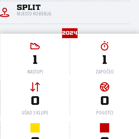
Split
MJESTO ROĐENJA
2024
1
1
NASTUPI
ZAPOČEO
0
0
UŠAO S KLUPE
POGOTCI