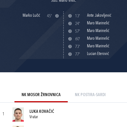
Suci: Mario Vrkić.
Marko Lučić
Ante Jakovljević
45'
13'
Maro Marinelić
24'
Maro Marinelić
57'
Maro Marinelić
60'
Maro Marinelić
73'
Lucian Eterović
77'
NK MOSOR ŽRNOVNICA
NK POSTIRA-SARDI
LUKA KOVAČIĆ
1
Vratar