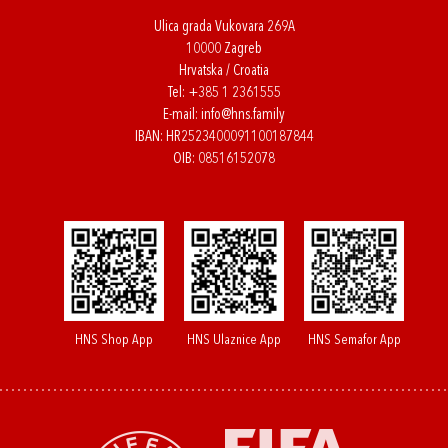
Ulica grada Vukovara 269A
10000 Zagreb
Hrvatska / Croatia
Tel:
+385 1 2361555
E-mail:
info@hns.family
IBAN: HR2523400091100187844
OIB: 08516152078
HNS Shop App
HNS Ulaznice App
HNS Semafor App