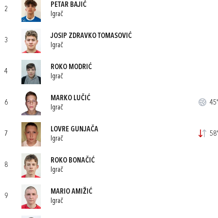
PETAR BAJIĆ
2
Igrač
JOSIP ZDRAVKO TOMASOVIĆ
3
Igrač
ROKO MODRIĆ
4
Igrač
MARKO LUČIĆ
6
45'
Igrač
LOVRE GUNJAČA
7
58'
Igrač
ROKO BONAČIĆ
8
Igrač
MARIO AMIŽIĆ
9
Igrač