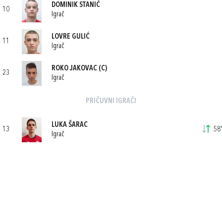
DOMINIK STANIĆ
10
Igrač
LOVRE GULIĆ
11
Igrač
ROKO JAKOVAC
(C)
23
Igrač
PRIČUVNI IGRAČI
LUKA ŠARAC
13
58'
Igrač