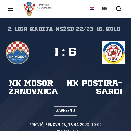
2. liga kadeta NSŽSD 22/23, 16. kolo
1
:
6
NK Mosor
NK Postira-
Žrnovnica
Sardi
ZAVRŠENO
PRICVIĆ, ŽRNOVNICA, 16.04.2023. 10:00