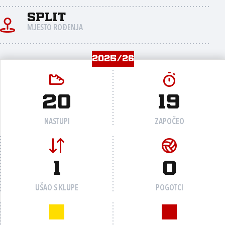
Split
MJESTO ROĐENJA
2025/26
20
19
NASTUPI
ZAPOČEO
1
0
UŠAO S KLUPE
POGOTCI