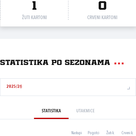
1
0
ŽUTI KARTONI
CRVENI KARTONI
Statistika po sezonama
2025/26
STATISTIKA
UTAKMICE
Nastupi
Pogotci
Žuti k.
Crveni k.