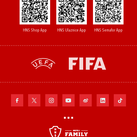
HNS Shop App
HNS Ulaznice App
HNS Semafor App