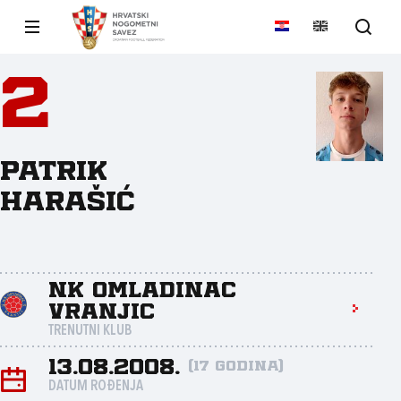
2
Patrik
Harašić
NK Omladinac
Vranjic
TRENUTNI KLUB
13.08.2008.
(17 godina)
DATUM ROĐENJA