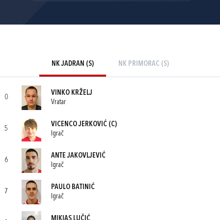
NK JADRAN (S)
NK PRIMORAC (S)
VINKO KRŽELJ
0
Vratar
VICENCO JERKOVIĆ
(C)
5
Igrač
ANTE JAKOVLJEVIĆ
6
Igrač
PAULO BATINIĆ
7
Igrač
MIKIAS LUČIĆ