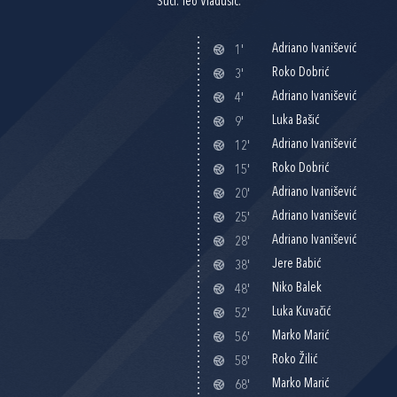
Suci: Teo Vladušić.
Adriano Ivanišević
1'
Roko Dobrić
3'
Adriano Ivanišević
4'
Luka Bašić
9'
Adriano Ivanišević
12'
Roko Dobrić
15'
Adriano Ivanišević
20'
Adriano Ivanišević
25'
Adriano Ivanišević
28'
Jere Babić
38'
Niko Balek
48'
Luka Kuvačić
52'
Marko Marić
56'
Roko Žilić
58'
Marko Marić
68'