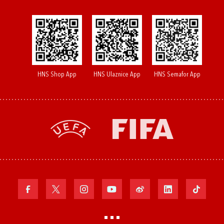
HNS Shop App
HNS Ulaznice App
HNS Semafor App