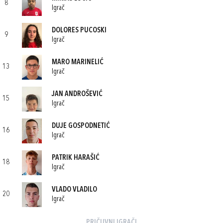
8
Igrač
DOLORES PUCOSKI
9
Igrač
MARO MARINELIĆ
13
Igrač
JAN ANDROŠEVIĆ
15
Igrač
DUJE GOSPODNETIĆ
16
Igrač
PATRIK HARAŠIĆ
18
Igrač
VLADO VLADILO
20
Igrač
PRIČUVNI IGRAČI