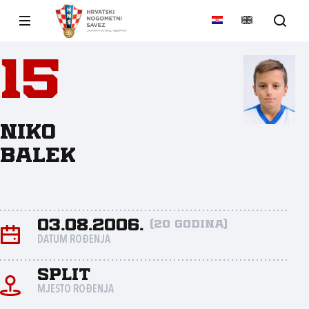
15
Niko
Balek
03.08.2006.
(20 godina)
DATUM ROĐENJA
Split
MJESTO ROĐENJA