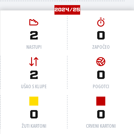
2024/25
2
0
NASTUPI
ZAPOČEO
2
0
UŠAO S KLUPE
POGOTCI
0
0
ŽUTI KARTONI
CRVENI KARTONI