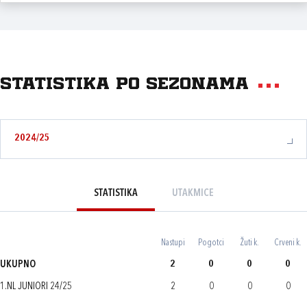
Statistika po sezonama
2024/25
STATISTIKA
UTAKMICE
Nastupi
Pogotci
Žuti k.
Crveni k.
UKUPNO
2
0
0
0
1.NL JUNIORI 24/25
2
0
0
0