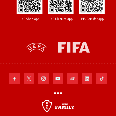
HNS Shop App
HNS Ulaznice App
HNS Semafor App