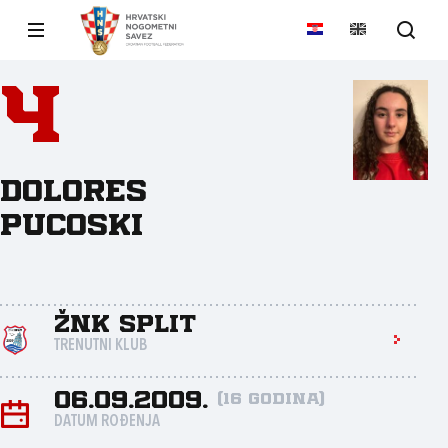
4
Dolores
Pucoski
ŽNK Split
TRENUTNI KLUB
06.09.2009.
(16 godina)
DATUM ROĐENJA