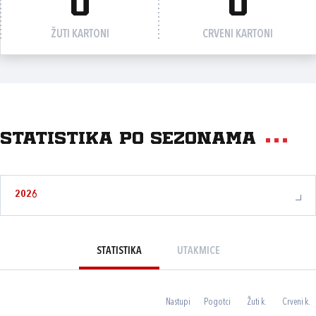
0
0
ŽUTI KARTONI
CRVENI KARTONI
Statistika po sezonama
2026
STATISTIKA
UTAKMICE
Nastupi
Pogotci
Žuti k.
Crveni k.