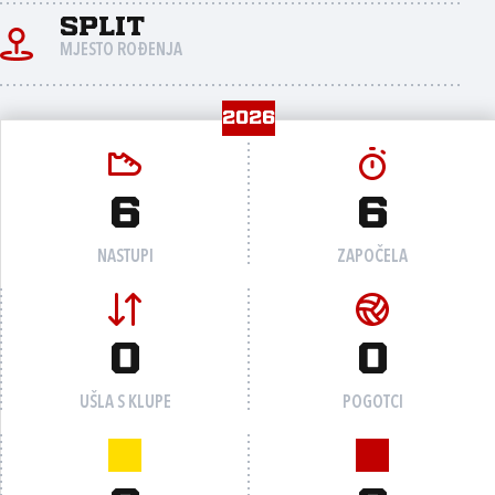
Split
MJESTO ROĐENJA
2026
6
6
NASTUPI
ZAPOČELA
0
0
UŠLA S KLUPE
POGOTCI