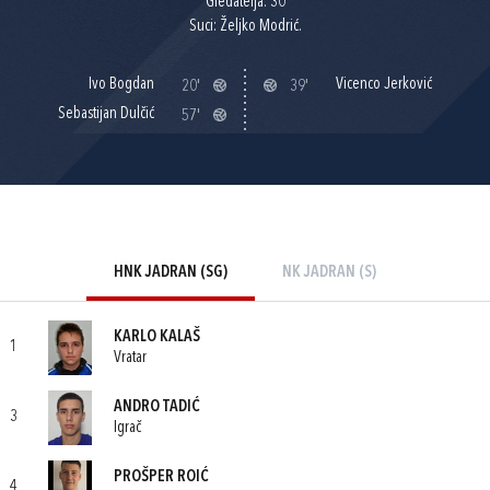
Gledatelja: 30
Suci: Željko Modrić.
Ivo Bogdan
Vicenco Jerković
20'
39'
Sebastijan Dulčić
57'
HNK JADRAN (SG)
NK JADRAN (S)
KARLO KALAŠ
1
Vratar
ANDRO TADIĆ
3
Igrač
PROŠPER ROIĆ
4