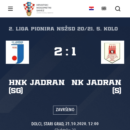
2. liga pionira NSŽSD 20/21, 5. kolo
2
:
1
HNK Jadran
NK Jadran
(SG)
(S)
ZAVRŠENO
DOLCI, STARI GRAD, 21.10.2020. 12:00