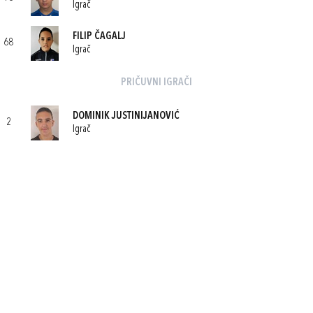
Igrač
FILIP ČAGALJ
68
Igrač
PRIČUVNI IGRAČI
DOMINIK JUSTINIJANOVIĆ
2
Igrač