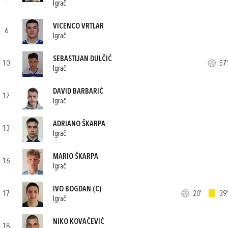
Igrač
VICENCO VRTLAR
6
Igrač
SEBASTIJAN DULČIĆ
10
57'
Igrač
DAVID BARBARIĆ
12
Igrač
ADRIANO ŠKARPA
13
Igrač
MARIO ŠKARPA
16
Igrač
IVO BOGDAN
(C)
17
20'
39'
Igrač
NIKO KOVAČEVIĆ
18