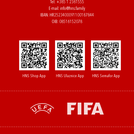
Tel:
+385 1 2361555
E-mail:
info@hns.family
IBAN: HR2523400091100187844
OIB: 08516152078
HNS Shop App
HNS Ulaznice App
HNS Semafor App