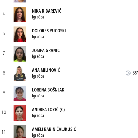
NIKA RIBAREVIĆ
4
Igračica
DOLORES PUCOSKI
5
Igračica
JOSIPA GRANIĆ
7
Igračica
ANA MILINOVIĆ
8
55'
Igračica
LORENA BOŠNJAK
9
Igračica
ANDREA LOZIĆ
(C)
10
Igračica
AMELI BABIN ČALJKUŠIĆ
11
Igračica