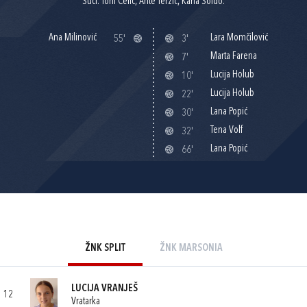
Suci: Toni Ćelić, Ante Terzić, Karla Soldo.
Ana Milinović
Lara Momčilović
55'
3'
Marta Farena
7'
Lucija Holub
10'
Lucija Holub
22'
Lana Popić
30'
Tena Volf
32'
Lana Popić
66'
ŽNK SPLIT
ŽNK MARSONIA
LUCIJA VRANJEŠ
12
Vratarka