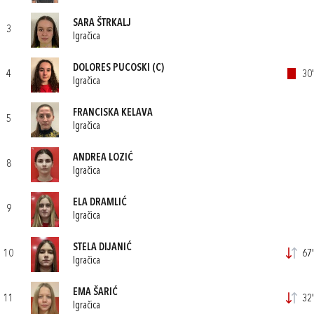
SARA ŠTRKALJ
3
Igračica
DOLORES PUCOSKI
(C)
4
30'
Igračica
FRANCISKA KELAVA
5
Igračica
ANDREA LOZIĆ
8
Igračica
ELA DRAMLIĆ
9
Igračica
STELA DIJANIĆ
10
67'
Igračica
EMA ŠARIĆ
11
32'
Igračica