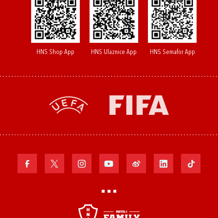
HNS Shop App
HNS Ulaznice App
HNS Semafor App