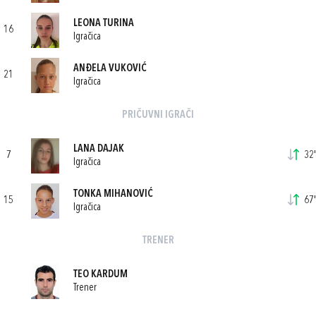
LEONA TURINA
16
Igračica
ANĐELA VUKOVIĆ
21
Igračica
PRIČUVNI IGRAČI
LANA DAJAK
7
32'
Igračica
TONKA MIHANOVIĆ
15
67'
Igračica
TRENER
TEO KARDUM
Trener