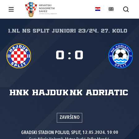
1.NL NS Split Juniori 23/24, 27. kolo
0
:
0
HNK Hajduk
NK Adriatic
ZAVRŠENO
GRADSKI STADION POLJUD, SPLIT, 12.05.2024. 10:00