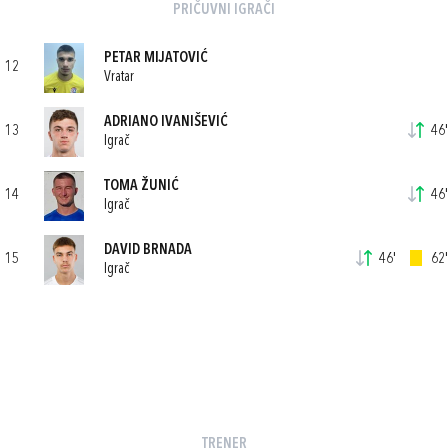
PRIČUVNI IGRAČI
PETAR MIJATOVIĆ
12
Vratar
ADRIANO IVANIŠEVIĆ
13
46'
Igrač
TOMA ŽUNIĆ
14
46'
Igrač
DAVID BRNADA
15
46'
62'
Igrač
TRENER