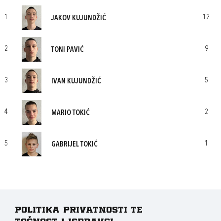
1
12
JAKOV KUJUNDŽIĆ
2
9
TONI PAVIĆ
3
5
IVAN KUJUNDŽIĆ
4
2
MARIO TOKIĆ
5
1
GABRIJEL TOKIĆ
Politika privatnosti te