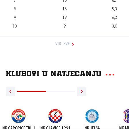
7
26
8,7
8
16
5,3
9
19
6,3
10
9
3,0
VIDI SVE
Klubovi u natjecanju
NK ČAPORICE TRILJ
NK GLAVICE 1991
NK JELSA
NK M