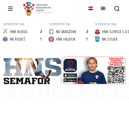
SUPERSPORT HNL
SUPERSPORT HNL
SUPERSPORT HNL
HNK RIJEKA
2
NK VARAŽDIN
2
HNK GORICA S.D.
NK RUDEŠ
1
HNK HAJDUK
1
NK OSIJEK
semafor
SEMAFO