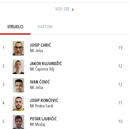
VIDI SVE
STRIJELCI
KARTONI
JOSIP CARIĆ
1
19
NK Jelsa
JAKOV KUJUNDŽIĆ
2
12
NK Čaporice Trilj
IVAN ČOVIĆ
2
12
NK Jelsa
JOSIP RONČEVIĆ
4
11
NK Postira-Sardi
PETAR LJUBIČIĆ
5
10
NK Mračaj