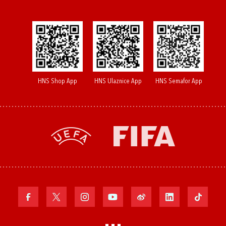
HNS Shop App
HNS Ulaznice App
HNS Semafor App