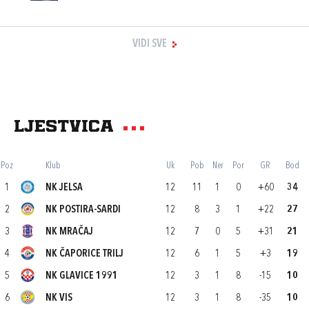
VIDI SVE
Ljestvica
Poz
Klub
Uk
Pob
Ner
Por
GR
Bod
1
NK JELSA
12
11
1
0
+60
34
2
NK POSTIRA-SARDI
12
8
3
1
+22
27
3
NK MRAČAJ
12
7
0
5
+31
21
4
NK ČAPORICE TRILJ
12
6
1
5
+3
19
5
NK GLAVICE 1991
12
3
1
8
-15
10
6
NK VIS
12
3
1
8
-35
10