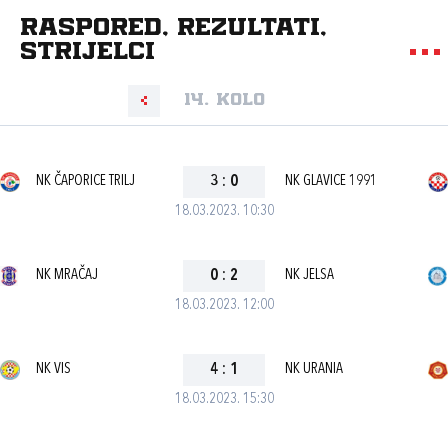
Raspored, rezultati,
strijelci
14. kolo
NK ČAPORICE TRILJ
3
:
0
NK GLAVICE 1991
18.03.2023. 10:30
NK MRAČAJ
0
:
2
NK JELSA
18.03.2023. 12:00
NK VIS
4
:
1
NK URANIA
18.03.2023. 15:30