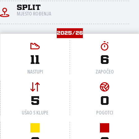
Split
MJESTO ROĐENJA
2025/26
11
6
NASTUPI
ZAPOČEO
5
0
UŠAO S KLUPE
POGOTCI