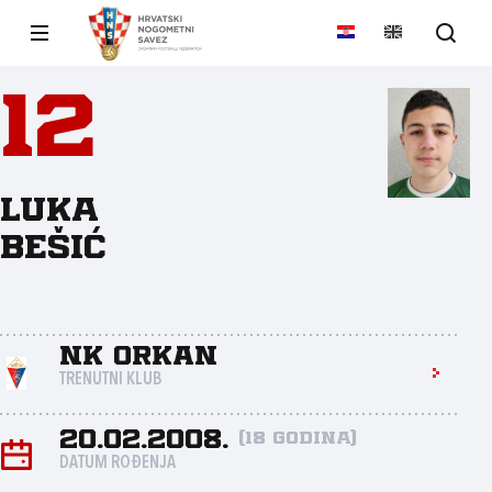
12
Luka
Bešić
NK Orkan
TRENUTNI KLUB
20.02.2008.
(18 godina)
DATUM ROĐENJA