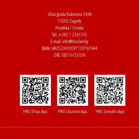
Ulica grada Vukovara 269A
10000 Zagreb
Hrvatska / Croatia
Tel:
+385 1 2361555
E-mail:
info@hns.family
IBAN: HR2523400091100187844
OIB: 08516152078
HNS Shop App
HNS Ulaznice App
HNS Semafor App