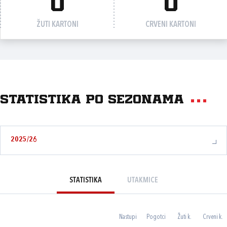
0
0
ŽUTI KARTONI
CRVENI KARTONI
Statistika po sezonama
2025/26
STATISTIKA
UTAKMICE
Nastupi
Pogotci
Žuti k.
Crveni k.