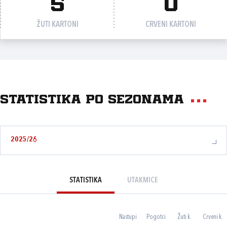
5
0
ŽUTI KARTONI
CRVENI KARTONI
Statistika po sezonama
2025/26
STATISTIKA
UTAKMICE
Nastupi
Pogotci
Žuti k.
Crveni k.