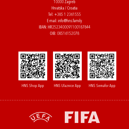
10000 Zagreb
Hrvatska / Croatia
Tel:
+385 1 2361555
E-mail:
info@hns.family
IBAN: HR2523400091100187844
OIB: 08516152078
HNS Shop App
HNS Ulaznice App
HNS Semafor App