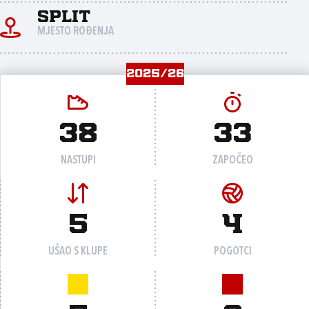
Split
MJESTO ROĐENJA
2025/26
38
33
NASTUPI
ZAPOČEO
5
4
UŠAO S KLUPE
POGOTCI