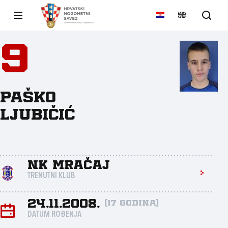
9
Paško
Ljubičić
NK Mračaj
TRENUTNI KLUB
24.11.2008.
(17 godina)
DATUM ROĐENJA