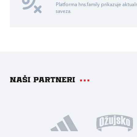
Platforma hns.family prikazuje akt
saveza.
Naši partneri