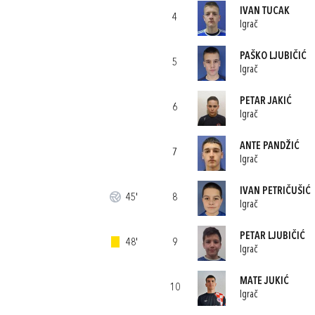
IVAN TUCAK
4
Igrač
PAŠKO LJUBIČIĆ
5
Igrač
PETAR JAKIĆ
6
Igrač
ANTE PANDŽIĆ
7
Igrač
IVAN PETRIČUŠIĆ
45'
8
Igrač
PETAR LJUBIČIĆ
48'
9
Igrač
MATE JUKIĆ
10
Igrač