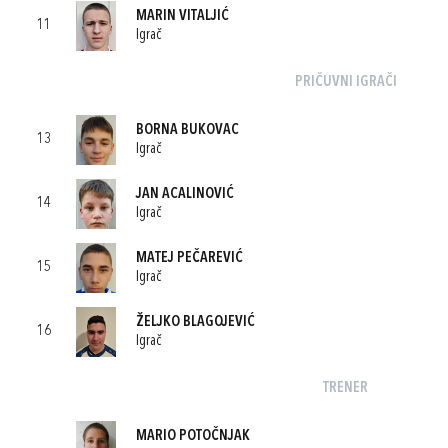
MARIN VITALJIĆ
11
Igrač
PRIČUVNI IGRAČI
BORNA BUKOVAC
13
Igrač
JAN ACALINOVIĆ
14
Igrač
MATEJ PEČAREVIĆ
15
Igrač
ŽELJKO BLAGOJEVIĆ
16
Igrač
TRENER
MARIO POTOČNJAK