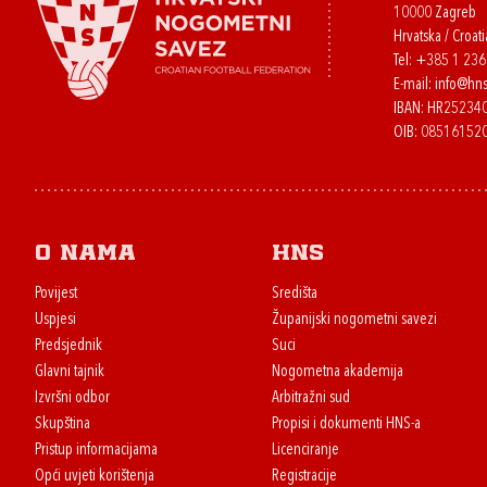
10000 Zagreb
Hrvatska / Croati
Tel:
+385 1 23
E-mail:
info@hns
IBAN: HR2523
OIB: 08516152
O nama
HNS
Povijest
Središta
Uspjesi
Županijski nogometni savezi
Predsjednik
Suci
Glavni tajnik
Nogometna akademija
Izvršni odbor
Arbitražni sud
Skupština
Propisi i dokumenti HNS-a
Pristup informacijama
Licenciranje
Opći uvjeti korištenja
Registracije