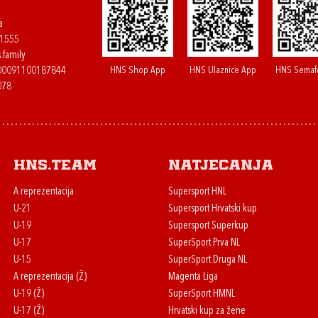
a
61555
.family
HNS Shop App
HNS Ulaznice App
HNS Semaf
400091100187844
078
HNS.team
Natjecanja
A reprezentacija
Supersport HNL
U-21
Supersport Hrvatski kup
U-19
Supersport Superkup
U-17
SuperSport Prva NL
U-15
SuperSport Druga NL
A reprezentacija (Ž)
Magenta Liga
U-19 (Ž)
SuperSport HMNL
U-17 (Ž)
Hrvatski kup za žene