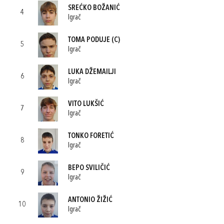
SREĆKO BOŽANIĆ
4
Igrač
TOMA PODUJE
(C)
5
Igrač
LUKA DŽEMAILJI
6
Igrač
VITO LUKŠIĆ
7
Igrač
TONKO FORETIĆ
8
Igrač
BEPO SVILIČIĆ
9
Igrač
ANTONIO ŽIŽIĆ
10
Igrač