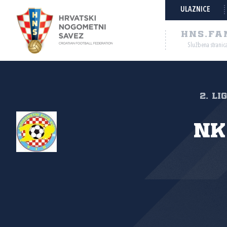
ULAZNICE
HNS.FA
Službena stranic
2. li
NK