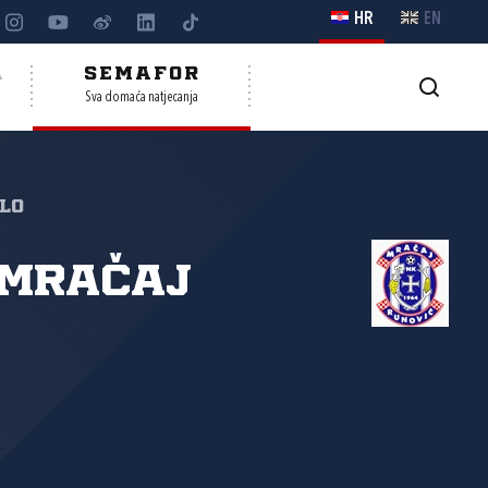
HR
EN
A
SEMAFOR
Sva domaća natjecanja
olo
 Mračaj