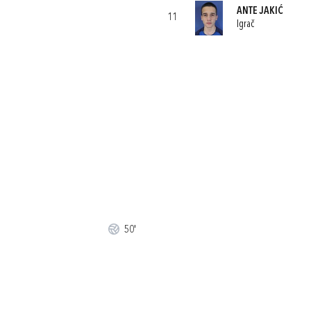
ANTE JAKIĆ
11
Igrač
50'