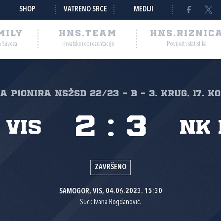
SHOP
VATRENO SRCE
MEDIJI
MILY
HNS.TEAM
HNS.RIZNIC
a Saveza
Hrvatske reprezentacije
Povijest i statistika
ga pionira NSŽSD 22/23 - B - 3. krug, 17. k
2
:
3
 Vis
NK
ZAVRŠENO
SAMOGOR, VIS, 04.06.2023. 15:30
Suci: Ivana Bogdanović.