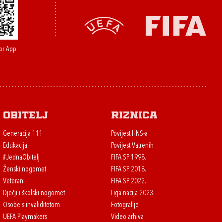
or App
Obitelj
Riznica
Generacija 111
Povijest HNS-a
Edukacija
Povijest Vatrenih
#JednaObitelj
FIFA SP 1998.
Ženski nogomet
FIFA SP 2018.
Veterani
FIFA SP 2022.
Dječji i školski nogomet
Liga nacija 2023.
Osobe s invaliditetom
Fotografije
UEFA Playmakers
Video arhiva