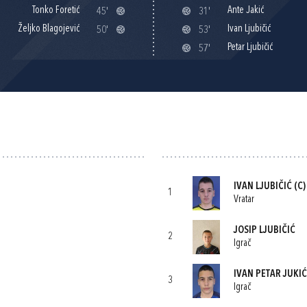
Tonko Foretić
Ante Jakić
45'
31'
Željko Blagojević
Ivan Ljubičić
50'
53'
Petar Ljubičić
57'
IVAN LJUBIČIĆ
(C)
1
Vratar
JOSIP LJUBIČIĆ
2
Igrač
IVAN PETAR JUKIĆ
3
Igrač