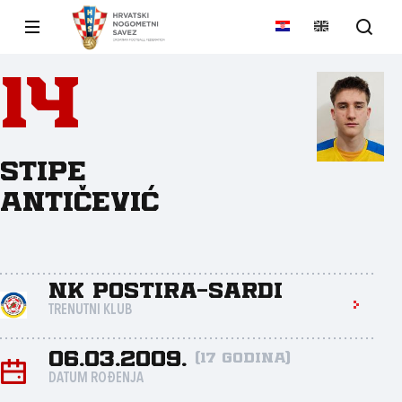
14
Stipe
Antičević
NK Postira-Sardi
TRENUTNI KLUB
06.03.2009.
(17 godina)
DATUM ROĐENJA