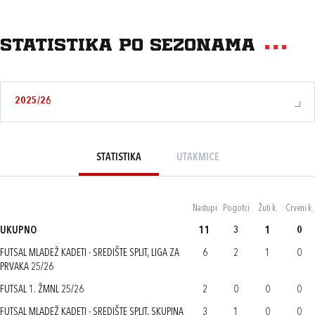
Statistika po sezonama
2025/26
STATISTIKA
UTAKMICE
Nastupi
Pogotci
Žuti k.
Crveni k.
UKUPNO
11
3
1
0
FUTSAL MLADEŽ KADETI - SREDIŠTE SPLIT, LIGA ZA
6
2
1
0
PRVAKA 25/26
FUTSAL 1. ŽMNL 25/26
2
0
0
0
FUTSAL MLADEŽ KADETI - SREDIŠTE SPLIT, SKUPINA
3
1
0
0