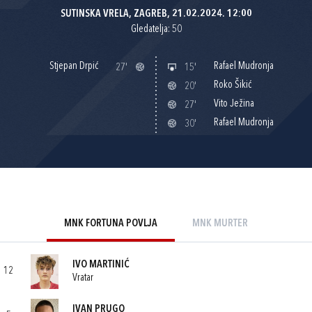
SUTINSKA VRELA, ZAGREB, 21.02.2024. 12:00
Gledatelja: 50
Stjepan Drpić
Rafael Mudronja
27'
15'
Roko Šikić
20'
Vito Ježina
27'
Rafael Mudronja
30'
MNK FORTUNA POVLJA
MNK MURTER
IVO MARTINIĆ
12
Vratar
IVAN PRUGO