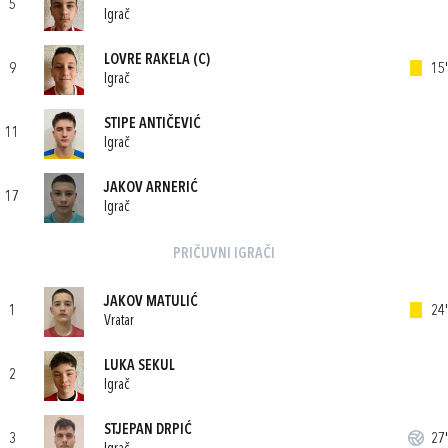
5
Igrač
LOVRE RAKELA
(C)
9
15'
Igrač
STIPE ANTIČEVIĆ
11
Igrač
JAKOV ARNERIĆ
17
Igrač
PRIČUVNI IGRAČI
JAKOV MATULIĆ
1
24'
Vratar
LUKA SEKUL
2
Igrač
STJEPAN DRPIĆ
3
27'