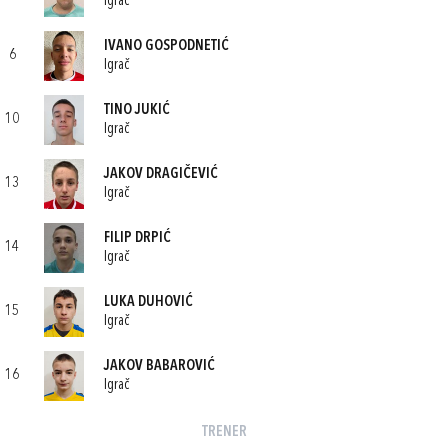
Igrač
IVANO GOSPODNETIĆ
6
Igrač
TINO JUKIĆ
10
Igrač
JAKOV DRAGIČEVIĆ
13
Igrač
FILIP DRPIĆ
14
Igrač
LUKA DUHOVIĆ
15
Igrač
JAKOV BABAROVIĆ
16
Igrač
TRENER