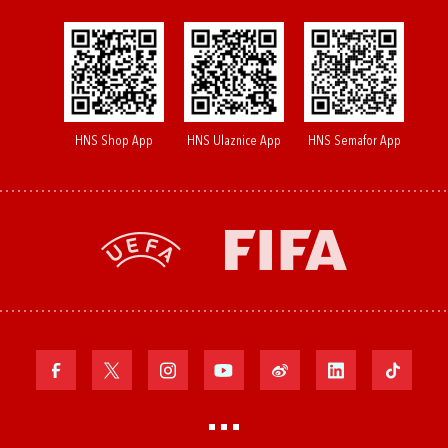
HNS Shop App
HNS Ulaznice App
HNS Semafor App