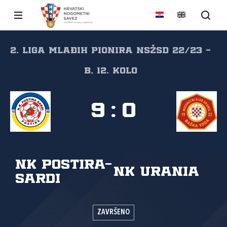
2. liga mlađih pionira NSŽSD 22/23 -
B, 12. kolo
9
:
0
NK Postira-
NK Urania
Sardi
ZAVRŠENO