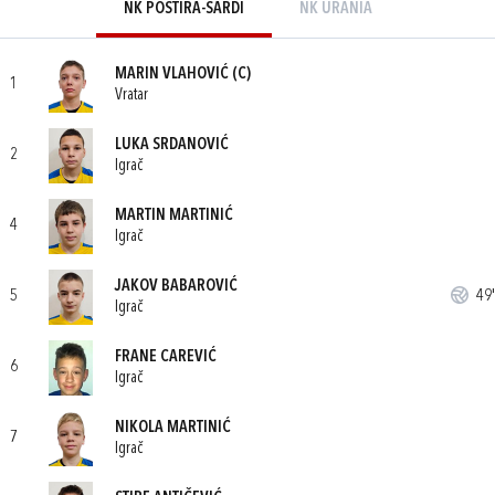
NK POSTIRA-SARDI
NK URANIA
MARIN VLAHOVIĆ
(C)
1
Vratar
LUKA SRDANOVIĆ
2
Igrač
MARTIN MARTINIĆ
4
Igrač
JAKOV BABAROVIĆ
5
49'
Igrač
FRANE CAREVIĆ
6
Igrač
NIKOLA MARTINIĆ
7
Igrač