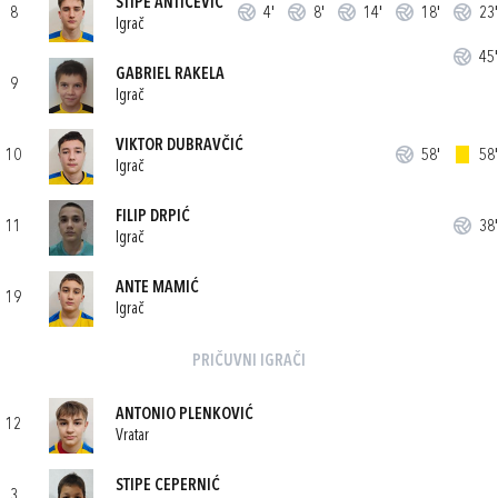
STIPE ANTIČEVIĆ
8
4'
8'
14'
18'
23'
Igrač
45'
GABRIEL RAKELA
9
Igrač
VIKTOR DUBRAVČIĆ
10
58'
58'
Igrač
FILIP DRPIĆ
11
38'
Igrač
ANTE MAMIĆ
19
Igrač
PRIČUVNI IGRAČI
ANTONIO PLENKOVIĆ
12
Vratar
STIPE CEPERNIĆ
3