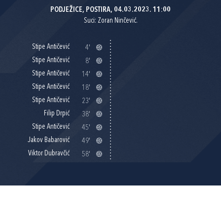
PODJEŽICE, POSTIRA, 04.03.2023. 11:00
Suci: Zoran Ninčević.
Stipe Antičević
4'
Stipe Antičević
8'
Stipe Antičević
14'
Stipe Antičević
18'
Stipe Antičević
23'
Filip Drpić
38'
Stipe Antičević
45'
Jakov Babarović
49'
Viktor Dubravčić
58'