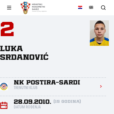
2
Luka
Srdanović
NK Postira-Sardi
TRENUTNI KLUB
28.09.2010.
(15 godina)
DATUM ROĐENJA