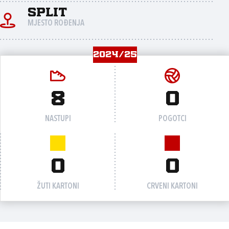
Split
MJESTO ROĐENJA
2024/25
8
0
NASTUPI
POGOTCI
0
0
ŽUTI KARTONI
CRVENI KARTONI