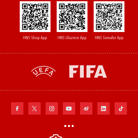
HNS Shop App
HNS Ulaznice App
HNS Semafor App