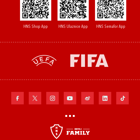
HNS Shop App
HNS Ulaznice App
HNS Semafor App