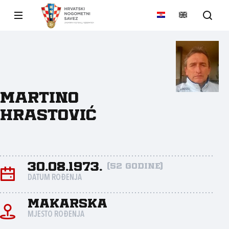
Martino
Hrastović
30.08.1973.
(52 godine)
DATUM ROĐENJA
Makarska
MJESTO ROĐENJA