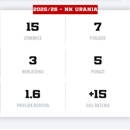
2025/26 - NK URANIA
15
7
UTAKMICE
POBJEDE
3
5
NERIJEŠENO
PORAZI
1,6
+15
PROSJEK BODOVA
GOL RAZLIKA