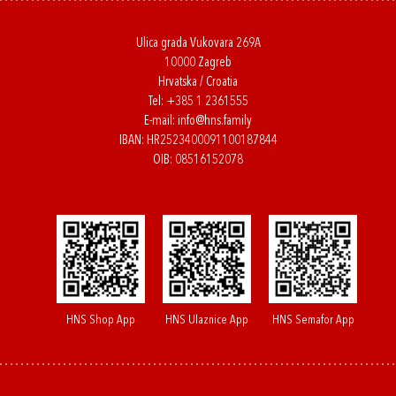
Ulica grada Vukovara 269A
10000 Zagreb
Hrvatska / Croatia
Tel:
+385 1 2361555
E-mail:
info@hns.family
IBAN: HR2523400091100187844
OIB: 08516152078
HNS Shop App
HNS Ulaznice App
HNS Semafor App