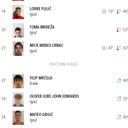
LOVRE PULIĆ
14
19'
46'
Igrač
TOMA MRDEŽA
20
52'
Igrač
MICK MIRKO CRNAC
23
47'
63'
Igrač
PRIČUVNI IGRAČI
FILIP MRČELA
27
46'
Vratar
OLIVER JURE JOHN EDWARDS
18
55'
Igrač
MATEO GRGIĆ
24
46'
Igrač