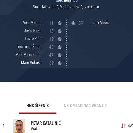
Gledatelja: 50
Suci: Jakov Tolić, Marin Kurtović, Ivan Gusić.
Vice Mandić
Tonči Alebić
11'
39'
Josip Nekić
15'
Lovre Pulić
19'
Leonardo Štrbac
45'
Mick Mirko Crnac
47'
Maro Vukušić
69'
HNK ŠIBENIK
NK OMLADINAC VRANJIC
PETAR KATALINIĆ
1
46'
Vratar