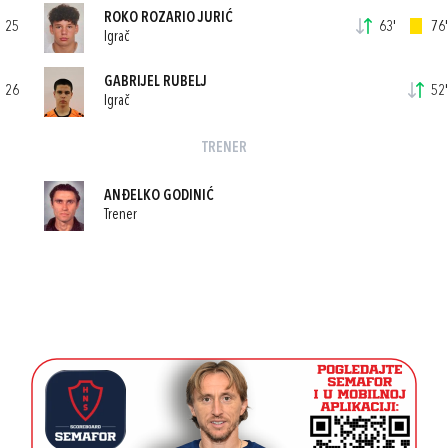
ROKO ROZARIO JURIĆ
25
63'
76'
Igrač
GABRIJEL RUBELJ
26
52'
Igrač
TRENER
ANĐELKO GODINIĆ
Trener