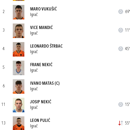
MARO VUKUŠIĆ
2
69'
Igrač
VICE MANDIĆ
3
11'
Igrač
LEONARDO ŠTRBAC
4
45'
Igrač
FRANE NEKIĆ
5
Igrač
IVANO MATAS
(C)
6
Igrač
JOSIP NEKIĆ
11
15'
Igrač
LEON PULIĆ
13
55'
Igrač