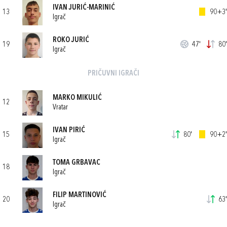
IVAN JURIĆ-MARINIĆ
13
90+3'
Igrač
ROKO JURIĆ
19
47'
80'
Igrač
PRIČUVNI IGRAČI
MARKO MIKULIĆ
12
Vratar
IVAN PIRIĆ
15
80'
90+2'
Igrač
TOMA GRBAVAC
18
Igrač
FILIP MARTINOVIĆ
20
63'
Igrač