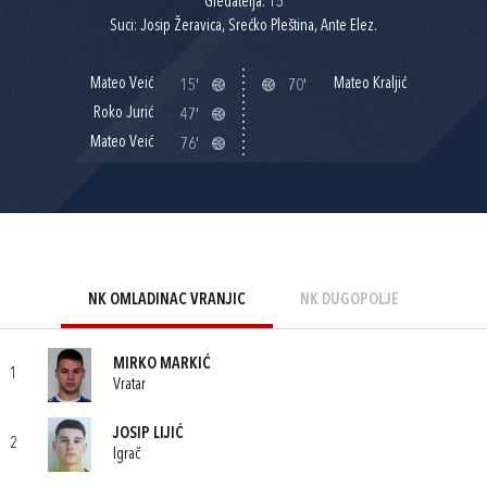
Gledatelja: 15
Suci: Josip Žeravica, Srećko Pleština, Ante Elez.
Mateo Veić
Mateo Kraljić
15'
70'
Roko Jurić
47'
Mateo Veić
76'
NK OMLADINAC VRANJIC
NK DUGOPOLJE
MIRKO MARKIĆ
1
Vratar
JOSIP LIJIĆ
2
Igrač