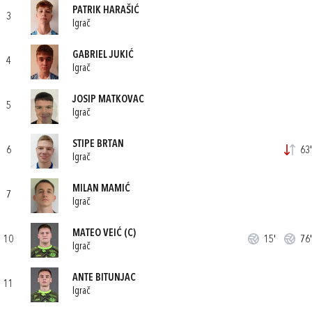
PATRIK HARAŠIĆ
3
Igrač
GABRIEL JUKIĆ
4
Igrač
JOSIP MATKOVAC
5
Igrač
STIPE BRTAN
6
63'
Igrač
MILAN MAMIĆ
7
Igrač
MATEO VEIĆ
(C)
10
15'
76'
Igrač
ANTE BITUNJAC
11
Igrač