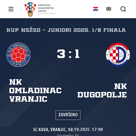
Kup NSŽSD - juniori 2025, 1/8 finala
3
:
1
NK
NK
Omladinac
Dugopolje
Vranjic
ZAVRŠENO
SC KAVA, VRANJIC, 08.10.2025. 17:00