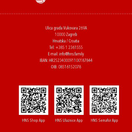
Ulica grada Vukovara 269A
10000 Zagreb
Hrvatska / Croatia
Tel:
+385 1 2361555
E-mail:
info@hns.family
IBAN: HR2523400091100187844
OIB: 08516152078
HNS Shop App
HNS Ulaznice App
HNS Semafor App