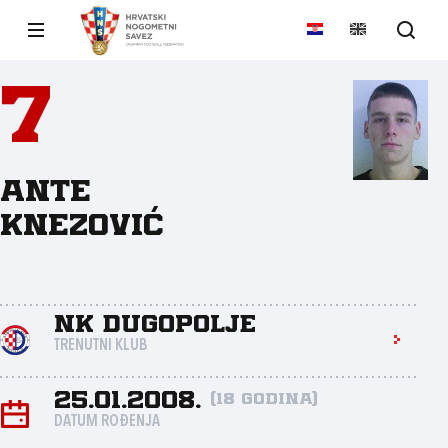
7
Ante
Knezović
NK Dugopolje
TRENUTNI KLUB
25.01.2008.
(18 godina)
DATUM ROĐENJA