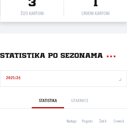
3
1
ŽUTI KARTONI
CRVENI KARTONI
Statistika po sezonama
2025/26
STATISTIKA
UTAKMICE
Nastupi
Pogotci
Žuti k.
Crveni k.