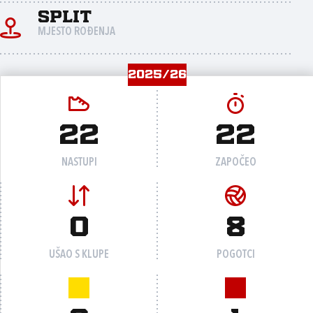
Split
MJESTO ROĐENJA
2025/26
22
22
NASTUPI
ZAPOČEO
0
8
UŠAO S KLUPE
POGOTCI