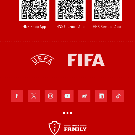
HNS Shop App
HNS Ulaznice App
HNS Semafor App