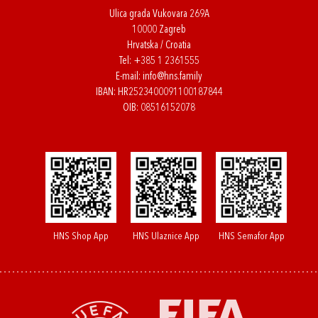
Ulica grada Vukovara 269A
10000 Zagreb
Hrvatska / Croatia
Tel:
+385 1 2361555
E-mail:
info@hns.family
IBAN: HR2523400091100187844
OIB: 08516152078
HNS Shop App
HNS Ulaznice App
HNS Semafor App