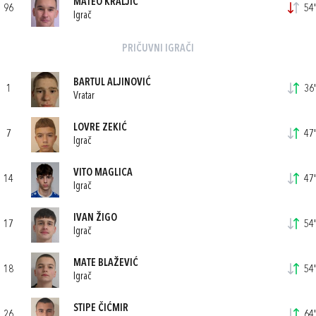
MATEO KRALJIĆ
96
54'
Igrač
PRIČUVNI IGRAČI
BARTUL ALJINOVIĆ
1
36'
Vratar
LOVRE ZEKIĆ
7
47'
Igrač
VITO MAGLICA
14
47'
Igrač
IVAN ŽIGO
17
54'
Igrač
MATE BLAŽEVIĆ
18
54'
Igrač
STIPE ČIĆMIR
26
64'