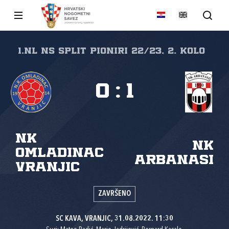
1.NL NS Split Pioniri 22/23, 2. kolo
0
:
1
NK
NK
Omladinac
Arbanasi
Vranjic
ZAVRŠENO
SC KAVA, VRANJIC, 31.08.2022. 11:30