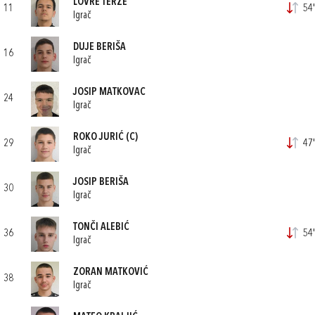
LOVRE TERZE
11
54'
Igrač
DUJE BERIŠA
16
Igrač
JOSIP MATKOVAC
24
Igrač
ROKO JURIĆ
(C)
29
47'
Igrač
JOSIP BERIŠA
30
Igrač
TONČI ALEBIĆ
36
54'
Igrač
ZORAN MATKOVIĆ
38
Igrač