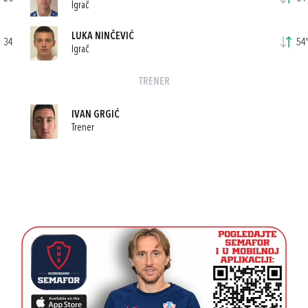
Igrač
LUKA NINČEVIĆ
34
54'
Igrač
TRENER
IVAN GRGIĆ
Trener