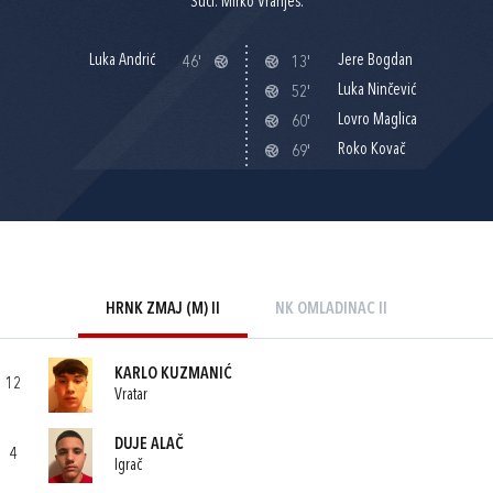
Suci: Mirko Vranješ.
Luka Andrić
Jere Bogdan
46'
13'
Luka Ninčević
52'
Lovro Maglica
60'
Roko Kovač
69'
HRNK ZMAJ (M) II
NK OMLADINAC II
KARLO KUZMANIĆ
12
Vratar
DUJE ALAČ
4
Igrač