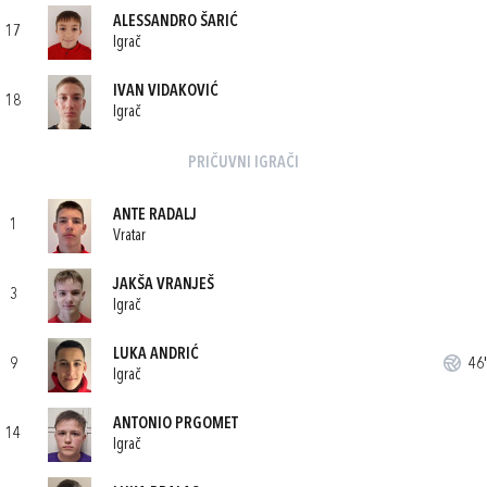
ALESSANDRO ŠARIĆ
17
Igrač
IVAN VIDAKOVIĆ
18
Igrač
PRIČUVNI IGRAČI
ANTE RADALJ
1
Vratar
JAKŠA VRANJEŠ
3
Igrač
LUKA ANDRIĆ
9
46'
Igrač
ANTONIO PRGOMET
14
Igrač