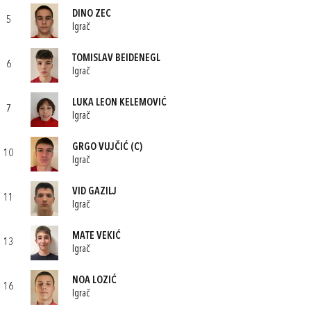
DINO ZEC
5
Igrač
TOMISLAV BEIDENEGL
6
Igrač
LUKA LEON KELEMOVIĆ
7
Igrač
GRGO VUJČIĆ
(C)
10
Igrač
VID GAZILJ
11
Igrač
MATE VEKIĆ
13
Igrač
NOA LOZIĆ
16
Igrač