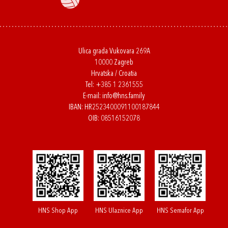
Ulica grada Vukovara 269A
10000 Zagreb
Hrvatska / Croatia
Tel:
+385 1 2361555
E-mail:
info@hns.family
IBAN: HR2523400091100187844
OIB: 08516152078
HNS Shop App
HNS Ulaznice App
HNS Semafor App