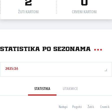
2
0
ŽUTI KARTONI
CRVENI KARTONI
Statistika po sezonama
2025/26
STATISTIKA
UTAKMICE
Nastupi
Pogotci
Žuti k.
Crveni k.