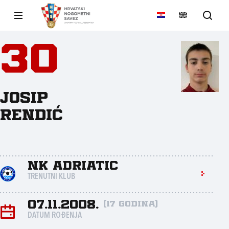
30
Josip
Rendić
NK Adriatic
TRENUTNI KLUB
07.11.2008.
(17 godina)
DATUM ROĐENJA