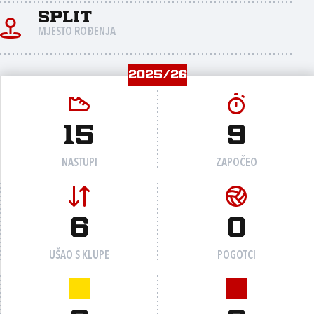
Split
MJESTO ROĐENJA
2025/26
15
9
NASTUPI
ZAPOČEO
6
0
UŠAO S KLUPE
POGOTCI