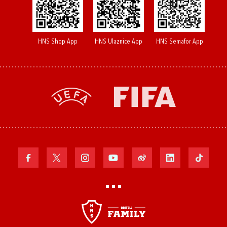
HNS Shop App
HNS Ulaznice App
HNS Semafor App