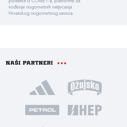
podatke iz COMET-a, platforme za
vođenje nogometnih natjecanja
Hrvatskog nogometnog saveza.
Naši partneri