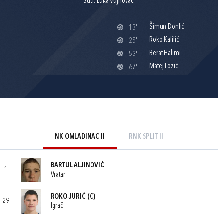
Suci: Luka Vujnovac.
Šimun Đonlić
13'
Roko Kalilić
25'
Berat Halimi
53'
Matej Lozić
67'
NK OMLADINAC II
RNK SPLIT II
BARTUL ALJINOVIĆ
1
Vratar
ROKO JURIĆ
(C)
29
Igrač