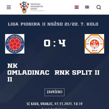
Liga pionira II NSŽSD 21/22, 7. kolo
0
:
4
NK
Omladinac
RNK Split II
II
ZAVRŠENO
SC KAVA, VRANJIC, 07.11.2021. 18:30