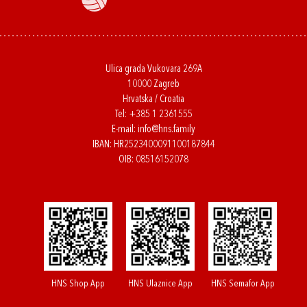
Ulica grada Vukovara 269A
10000 Zagreb
Hrvatska / Croatia
Tel:
+385 1 2361555
E-mail:
info@hns.family
IBAN: HR2523400091100187844
OIB: 08516152078
HNS Shop App
HNS Ulaznice App
HNS Semafor App