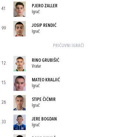
PJERO ZALLER
41
Igrač
JOSIP RENDIĆ
99
Igrač
PRIČUVNI IGRAČI
RINO GRUBIŠIĆ
12
Vratar
MATEO KRALJIĆ
15
Igrač
STIPE ČIĆMIR
26
Igrač
JERE BOGDAN
33
Igrač