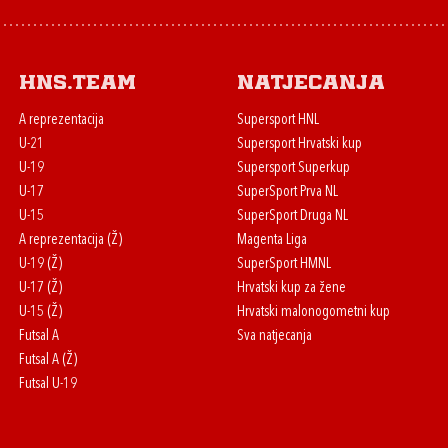
HNS.team
Natjecanja
A reprezentacija
Supersport HNL
U-21
Supersport Hrvatski kup
U-19
Supersport Superkup
U-17
SuperSport Prva NL
U-15
SuperSport Druga NL
A reprezentacija (Ž)
Magenta Liga
U-19 (Ž)
SuperSport HMNL
U-17 (Ž)
Hrvatski kup za žene
U-15 (Ž)
Hrvatski malonogometni kup
Futsal A
Sva natjecanja
Futsal A (Ž)
Futsal U-19