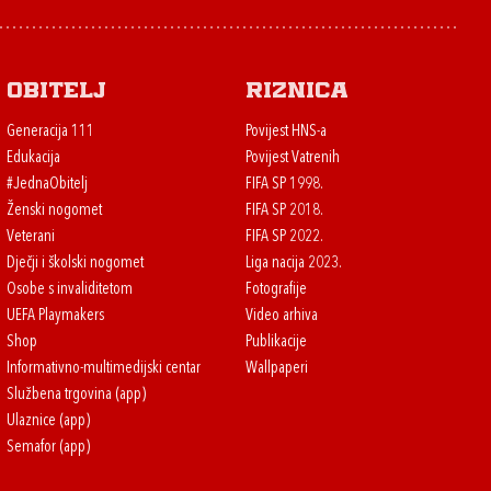
Obitelj
Riznica
Generacija 111
Povijest HNS-a
Edukacija
Povijest Vatrenih
#JednaObitelj
FIFA SP 1998.
Ženski nogomet
FIFA SP 2018.
Veterani
FIFA SP 2022.
Dječji i školski nogomet
Liga nacija 2023.
Osobe s invaliditetom
Fotografije
UEFA Playmakers
Video arhiva
Shop
Publikacije
Informativno-multimedijski centar
Wallpaperi
Službena trgovina (app)
Ulaznice (app)
Semafor (app)