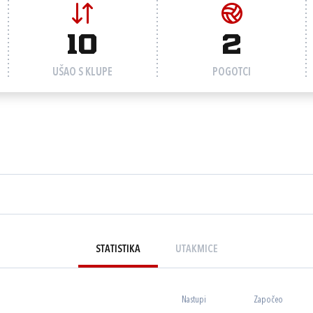
10
2
UŠAO S KLUPE
POGOTCI
STATISTIKA
UTAKMICE
Nastupi
Započeo