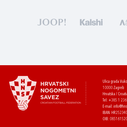
Ulica grada Vuk
10000 Zagreb
Hrvatska / Croati
Tel:
+385 1 23
E-mail:
info@hns
IBAN: HR2523
OIB: 08516152