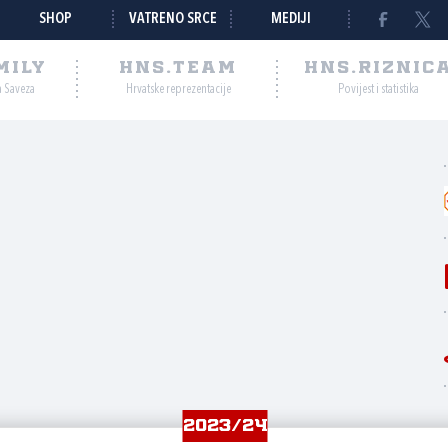
SHOP
VATRENO SRCE
MEDIJI
MILY
HNS.TEAM
HNS.RIZNIC
a Saveza
Hrvatske reprezentacije
Povijest i statistika
2023/24