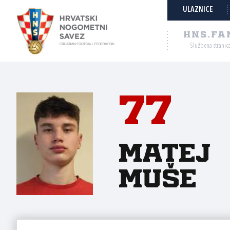
ULAZNICE
HNS.FA
Službena stranic
77
Matej
Muše