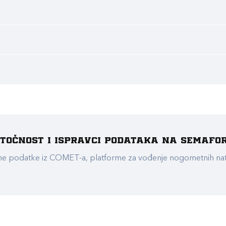
e točnost i ispravci podataka na Semafo
ualne podatke iz COMET-a, platforme za vođenje nogometnih n