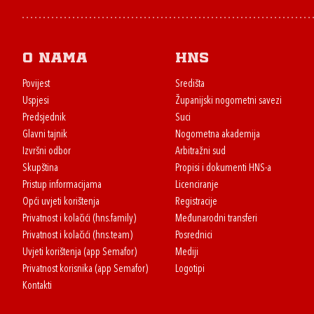
O nama
HNS
Povijest
Središta
Uspjesi
Županijski nogometni savezi
Predsjednik
Suci
Glavni tajnik
Nogometna akademija
Izvršni odbor
Arbitražni sud
Skupština
Propisi i dokumenti HNS-a
Pristup informacijama
Licenciranje
Opći uvjeti korištenja
Registracije
Privatnost i kolačići (hns.family)
Međunarodni transferi
Privatnost i kolačići (hns.team)
Posrednici
Uvjeti korištenja (app Semafor)
Mediji
Privatnost korisnika (app Semafor)
Logotipi
Kontakti