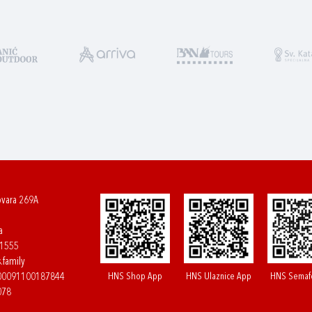
ovara 269A
a
61555
.family
HNS Shop App
HNS Ulaznice App
HNS Semaf
400091100187844
078