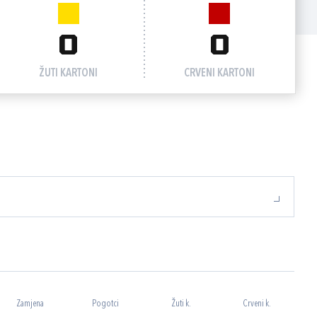
0
0
ŽUTI KARTONI
CRVENI KARTONI
Zamjena
Pogotci
Žuti k.
Crveni k.