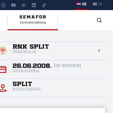
HR
EN
A
SEMAFOR
Sva domaća natjecanja
RNK Split
TRENUTNI KLUB
26.06.2008.
(18 godina)
DATUM ROĐENJA
Split
MJESTO ROĐENJA