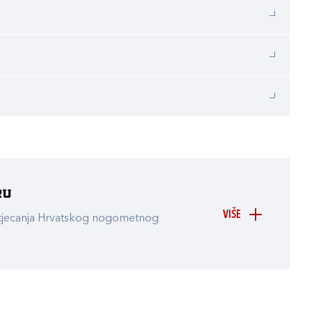
ru
VIŠE
atjecanja Hrvatskog nogometnog