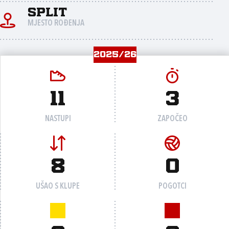
Split
MJESTO ROĐENJA
2025/26
11
3
NASTUPI
ZAPOČEO
8
0
UŠAO S KLUPE
POGOTCI