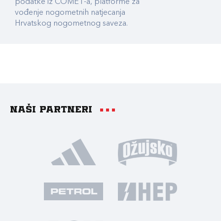
podatke iz COMET-a, platforme za
vođenje nogometnih natjecanja
Hrvatskog nogometnog saveza.
Naši partneri