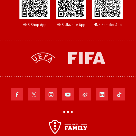
HNS Shop App
HNS Ulaznice App
HNS Semafor App