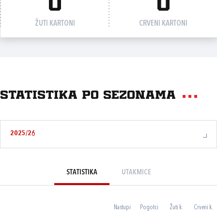
0
0
ŽUTI KARTONI
CRVENI KARTONI
Statistika po sezonama
2025/26
STATISTIKA
UTAKMICE
Nastupi
Pogotci
Žuti k.
Crveni k.