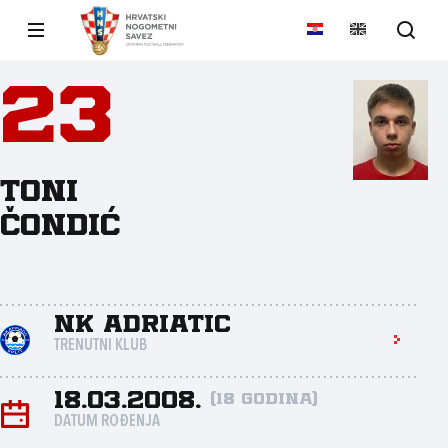
23
Toni
Čondić
NK Adriatic
TRENUTNI KLUB
18.03.2008.
(18 godina)
DATUM ROĐENJA